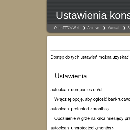
Ustawienia kons
OpenTTD's Wiki
Archive
Manual
S
Dostęp do tych ustawień można uzyskać
Ustawienia
autoclean_companies on/off
Włącz tę opcję, aby ogłosić bankructwo 
autoclean_protected <months>
Opóźnienie w grze na kilka miesięcy pr
autoclean_unprotected <months>