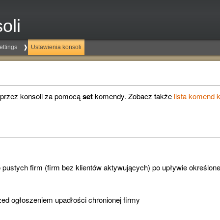
oli
ettings
Ustawienia konsoli
 przez konsoli za pomocą
set
komendy. Zobacz także
lista komend k
pustych firm (firm bez klientów aktywujących) po upływie określonej
zed ogłoszeniem upadłości chronionej firmy