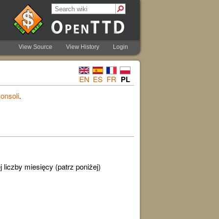
View Source
View History
Login
EN
ES
FR
PL
onsoli
.
 liczby miesięcy (patrz poniżej)