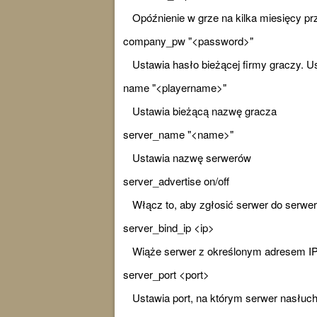
Opóźnienie w grze na kilka miesięcy pr
company_pw "<password>"
Ustawia hasło bieżącej firmy graczy. U
name "<playername>"
Ustawia bieżącą nazwę gracza
server_name "<name>"
Ustawia nazwę serwerów
server_advertise on/off
Włącz to, aby zgłosić serwer do serwer
server_bind_ip <ip>
Wiąże serwer z określonym adresem IP.
server_port <port>
Ustawia port, na którym serwer nasłuch