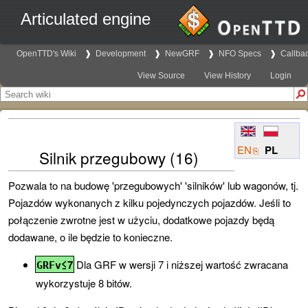
Articulated engine
OpenTTD's Wiki
Development
NewGRF
NFO Specs
Callba
View Source
View History
Login
EN
PL
Silnik przegubowy (16)
Pozwala to na budowę
'przegubowych'
'silników'
lub wagonów, tj.
Pojazdów wykonanych z kilku pojedynczych pojazdów. Jeśli to
połączenie zwrotne jest w użyciu, dodatkowe pojazdy będą
dodawane, o ile będzie to konieczne.
≤7
Dla GRF w wersji 7 i niższej wartość zwracana
GRFv
wykorzystuje 8 bitów.