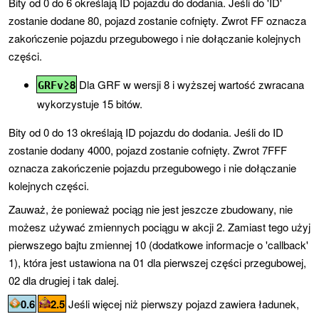
Bity od 0 do 6 określają ID pojazdu do dodania. Jeśli do
'ID'
zostanie dodane 80, pojazd zostanie cofnięty. Zwrot FF oznacza
zakończenie pojazdu przegubowego i nie dołączanie kolejnych
części.
≥8
Dla GRF w wersji 8 i wyższej wartość zwracana
GRFv
wykorzystuje 15 bitów.
Bity od 0 do 13 określają ID pojazdu do dodania. Jeśli do ID
zostanie dodany 4000, pojazd zostanie cofnięty. Zwrot 7FFF
oznacza zakończenie pojazdu przegubowego i nie dołączanie
kolejnych części.
Zauważ, że ponieważ pociąg nie jest jeszcze zbudowany, nie
możesz używać zmiennych pociągu w akcji 2. Zamiast tego użyj
pierwszego bajtu zmiennej 10 (dodatkowe informacje o
'callback'
1), która jest ustawiona na 01 dla pierwszej części przegubowej,
02 dla drugiej i tak dalej.
0.6
2.5
Jeśli więcej niż pierwszy pojazd zawiera ładunek,