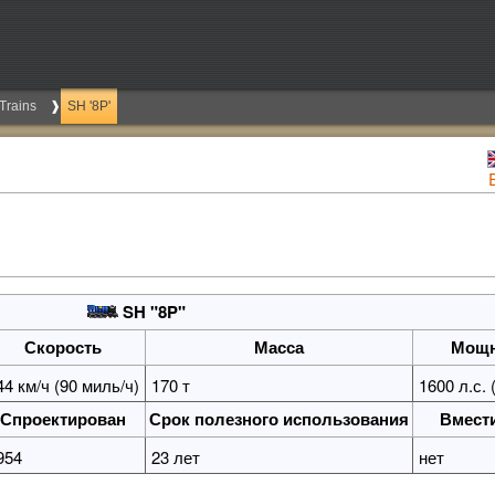
Trains
SH '8P'
SH "8P"
Скорость
Масса
Мощн
44 км/ч (90 миль/ч)
170 т
1600 л.с. 
Спроектирован
Срок полезного использования
Вмест
954
23 лет
нет