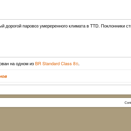
 дорогой паровоз умереренного климата в TTD. Поклонники сти
ован на одном из
BR Standard Class 8
.
нов
Cont