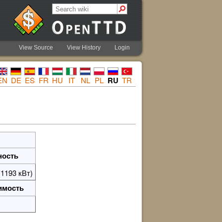
View Source
View History
Login
EN
DE
ES
FR
HU
IT
NL
PL
RU
TR
ость
(1193 кВт)
имость