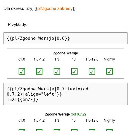
Dla okresu użyj {{
pl/Zgodne zakresy
}}
Przykłady:
{{pl/Zgodne Wersje|0.6}}
Zgodne Wersje
<1.0
1.0-1.2
1.3
1.4
1.5-12.0
Nightly
☑
☑
☑
☑
☑
☑
{{pl/Zgodne Wersje|0.7|text=(od 
0.7.2)|align="left"}}

TEXT{{en/-}}
Zgodne Wersje
(od 0.7.2)
<1.0
1.0-1.2
1.3
1.4
1.5-12.0
Nightly