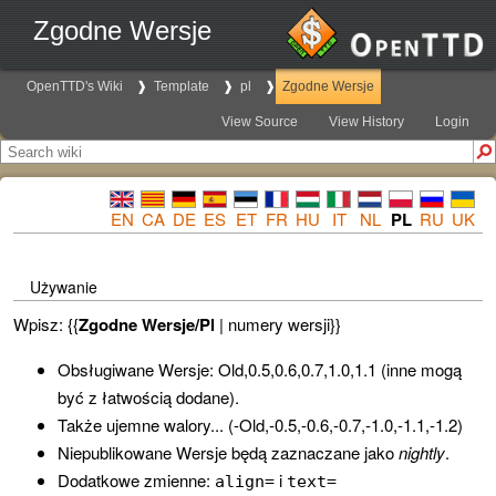
Zgodne Wersje
OpenTTD's Wiki
Template
pl
Zgodne Wersje
View Source
View History
Login
EN
CA
DE
ES
ET
FR
HU
IT
NL
PL
RU
UK
Używanie
Wpisz: {{
Zgodne Wersje/Pl
| numery wersji}}
Obsługiwane Wersje: Old,0.5,0.6,0.7,1.0,1.1 (inne mogą
być z łatwością dodane).
Także ujemne walory... (-Old,-0.5,-0.6,-0.7,-1.0,-1.1,-1.2)
Niepublikowane Wersje będą zaznaczane jako
nightly
.
Dodatkowe zmienne:
i
align=
text=