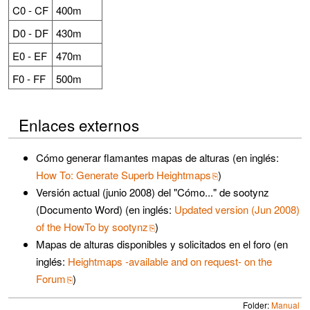
C0 - CF
400m
D0 - DF
430m
E0 - EF
470m
F0 - FF
500m
Enlaces externos
Cómo generar flamantes mapas de alturas (en inglés:
How To: Generate Superb Heightmaps
)
Versión actual (junio 2008) del "Cómo..." de sootynz
(Documento Word) (en inglés:
Updated version (Jun 2008)
of the HowTo by sootynz
)
Mapas de alturas disponibles y solicitados en el foro (en
inglés:
Heightmaps -available and on request- on the
Forum
)
Folder:
Manual