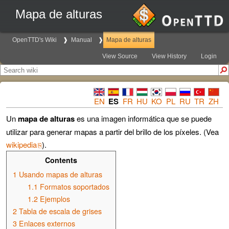
Mapa de alturas
OpenTTD's Wiki
Manual
Mapa de alturas
View Source
View History
Login
EN
ES
FR
HU
KO
PL
RU
TR
ZH
Un
mapa de alturas
es una imagen informática que se puede
utilizar para generar mapas a partir del brillo de los píxeles. (Vea
wikipedia
).
Contents
1
Usando mapas de alturas
1.1
Formatos soportados
1.2
Ejemplos
2
Tabla de escala de grises
3
Enlaces externos