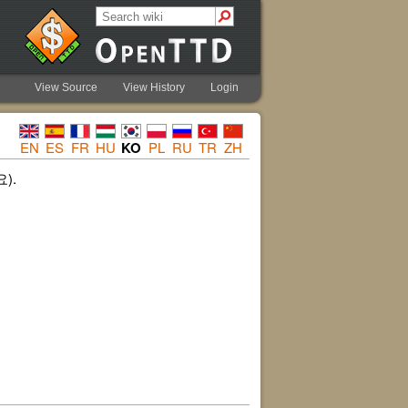
View Source
View History
Login
EN
ES
FR
HU
KO
PL
RU
TR
ZH
).