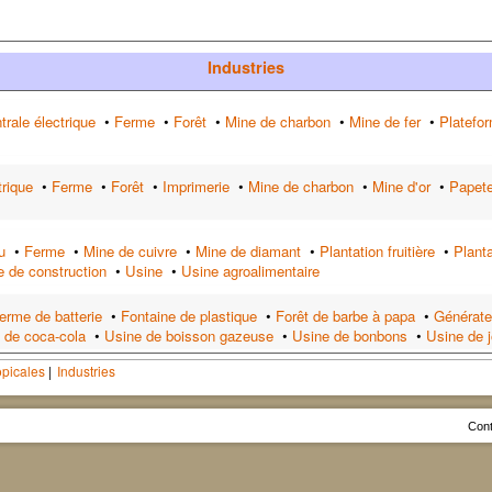
Industries
trale électrique
•
Ferme
•
Forêt
•
Mine de charbon
•
Mine de fer
•
Platefor
trique
•
Ferme
•
Forêt
•
Imprimerie
•
Mine de charbon
•
Mine d'or
•
Papete
u
•
Ferme
•
Mine de cuivre
•
Mine de diamant
•
Plantation fruitière
•
Plant
e de construction
•
Usine
•
Usine agroalimentaire
erme de batterie
•
Fontaine de plastique
•
Forêt de barbe à papa
•
Générate
 de coca-cola
•
Usine de boisson gazeuse
•
Usine de bonbons
•
Usine de 
opicales
Industries
Cont