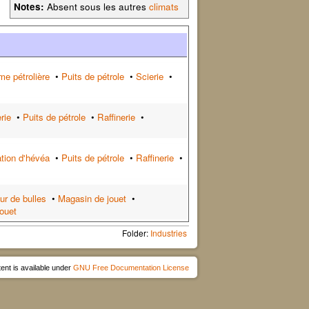
Notes:
Absent sous les autres
climats
me pétrolière
•
Puits de pétrole
•
Scierie
•
rie
•
Puits de pétrole
•
Raffinerie
•
ation d'hévéa
•
Puits de pétrole
•
Raffinerie
•
ur de bulles
•
Magasin de jouet
•
jouet
Folder:
Industries
ent is available under
GNU Free Documentation License