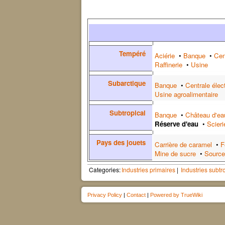
Tempéré
Aciérie
•
Banque
•
Cen
Raffinerie
•
Usine
Subarctique
Banque
•
Centrale élec
Usine agroalimentaire
Subtropical
Banque
•
Château d'ea
Réserve d'eau
•
Scieri
Pays des jouets
Carrière de caramel
•
F
Mine de sucre
•
Source
Categories:
Industries primaires
Industries subtr
Privacy Policy
|
Contact
|
Powered by TrueWiki