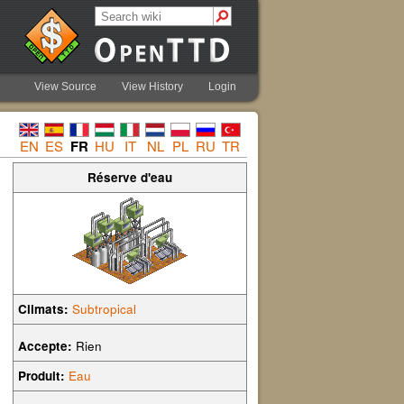
View Source
View History
Login
EN
ES
FR
HU
IT
NL
PL
RU
TR
Réserve d'eau
Climats:
Subtropical
Accepte:
Rien
Produit:
Eau