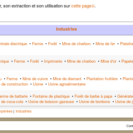
, son extraction et son utilisation sur
cette page
.
Industries
trale électrique
•
Ferme
•
Forêt
•
Mine de charbon
•
Mine de fer
•
Platefo
trique
•
Ferme
•
Forêt
•
Imprimerie
•
Mine de charbon
•
Mine d'or
•
Papete
u
•
Ferme
•
Mine de cuivre
•
Mine de diamant
•
Plantation fruitière
•
Plant
e de construction
•
Usine
•
Usine agroalimentaire
erme de batterie
•
Fontaine de plastique
•
Forêt de barbe à papa
•
Générate
 de coca-cola
•
Usine de boisson gazeuse
•
Usine de bonbons
•
Usine de 
empérées
Industries
Cont