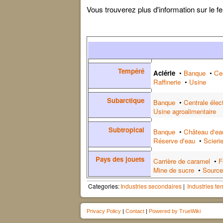
Vous trouverez plus d'information sur le fer
Tempéré
Aciérie
•
Banque
•
Cen
Raffinerie
•
Usine
Subarctique
Banque
•
Centrale élec
Usine agroalimentaire
Subtropical
Banque
•
Château d'ea
Réserve d'eau
•
Scieri
Pays des jouets
Carrière de caramel
•
F
Mine de sucre
•
Source
Categories:
Industries secondaires
Industries t
Privacy Policy
|
Contact
|
Powered by TrueWiki