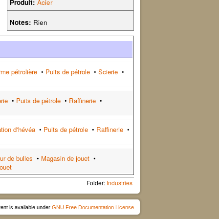
Produit:
Acier
Notes:
Rien
rme pétrolière
•
Puits de pétrole
•
Scierie
•
rie
•
Puits de pétrole
•
Raffinerie
•
ation d'hévéa
•
Puits de pétrole
•
Raffinerie
•
ur de bulles
•
Magasin de jouet
•
jouet
Folder:
Industries
ent is available under
GNU Free Documentation License