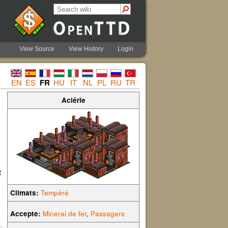
View Source
View History
Login
EN
ES
FR
HU
IT
NL
PL
RU
TR
Aciérie
t
Climats:
Tempéré
Accepte:
Minerai de fer
,
Passagers