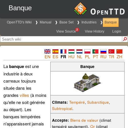
Banque
OpenTTD's Wiki
Manual
Base Set
Industries
Banque
2
View Source
View History
Login
EN
ES
FR
HU
NL
PL
PT
RU
TR
ZH
La
banque
est une
Banque
industrie à deux
carreaux toujours
située dans les
grandes
villes
(à moins
qu'elle ne soit générée
Climats:
Tempéré
,
Subarctique
,
Subtropical
.
au départ). Les
banques tempérées
Accepte:
Biens de valeur
(climat
n'apparaissent jamais
tempéré seulement),
Or
(climat