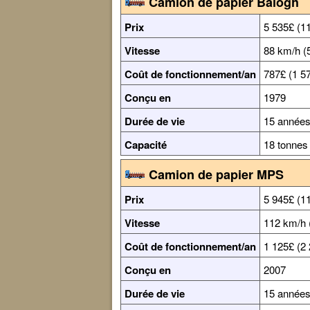
Camion de papier Balogh
Prix
5 535£ (1
Vitesse
88 km/h (
Coût de fonctionnement/an
787£ (1 5
Conçu en
1979
Durée de vie
15 année
Capacité
18 tonnes
Camion de papier MPS
Prix
5 945£ (1
Vitesse
112 km/h 
Coût de fonctionnement/an
1 125£ (2
Conçu en
2007
Durée de vie
15 année