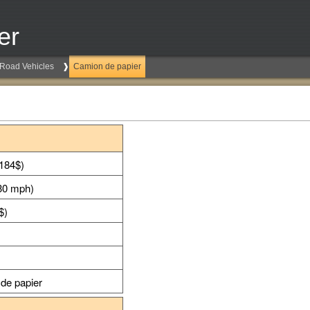
er
Road Vehicles
Camion de papier
 184$)
30 mph)
$)
s
 de papier