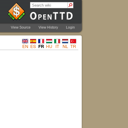
View Source
View History
Login
EN
ES
FR
HU
IT
NL
TR