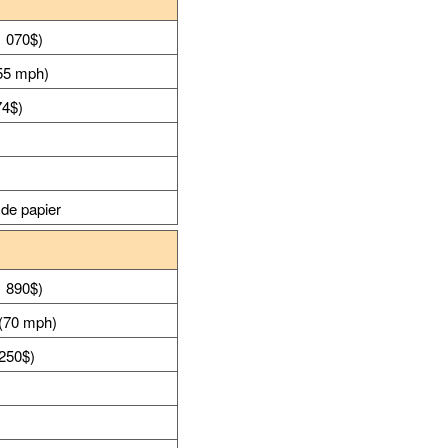
1 070$)
55 mph)
74$)
s
 de papier
1 890$)
(70 mph)
 250$)
s