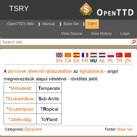
TSRY
OpenTTD's Wiki
Manual
Base Set
TSRY
View Source
View History
Login
EN
CA
ES
FR
HU
NL
PL
TR
ZH
A
járművek áttekintő táblázataiban
az
éghajlatokat
- angol
megnevezésük alapul vételével - rövidítés jelöli.
*
Mérsékelt
:
T
emperate
*
Szubarktikus
:
S
ub-Arctic
*
Szubtrópusi
:
T
R
opical
*
Játékvilág
:
To
Y
land
Categories:
Éghajlatok
Folder:
Base Set