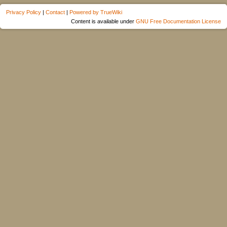
Privacy Policy
|
Contact
|
Powered by TrueWiki
Content is available under
GNU Free Documentation License