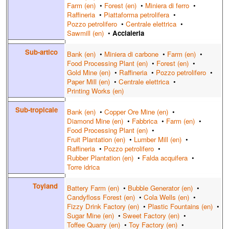
Farm (en)
•
Forest (en)
•
Miniera di ferro
•
Raffineria
•
Piattaforma petrolifera
•
Pozzo petrolifero
•
Centrale elettrica
•
Sawmill (en)
•
Acciaieria
Sub-artico
Bank (en)
•
Miniera di carbone
•
Farm (en)
•
Food Processing Plant (en)
•
Forest (en)
•
Gold Mine (en)
•
Raffineria
•
Pozzo petrolifero
•
Paper Mill (en)
•
Centrale elettrica
•
Printing Works (en)
Sub-tropicale
Bank (en)
•
Copper Ore Mine (en)
•
Diamond Mine (en)
•
Fabbrica
•
Farm (en)
•
Food Processing Plant (en)
•
Fruit Plantation (en)
•
Lumber Mill (en)
•
Raffineria
•
Pozzo petrolifero
•
Rubber Plantation (en)
•
Falda acquifera
•
Torre idrica
Toyland
Battery Farm (en)
•
Bubble Generator (en)
•
Candyfloss Forest (en)
•
Cola Wells (en)
•
Fizzy Drink Factory (en)
•
Plastic Fountains (en)
•
Sugar Mine (en)
•
Sweet Factory (en)
•
Toffee Quarry (en)
•
Toy Factory (en)
•