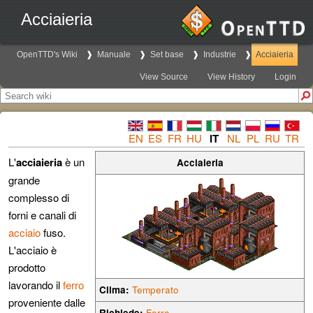
Acciaieria
OpenTTD's Wiki
Manuale
Set base
Industrie
Acciaieria
View Source
View History
Login
EN
ES
FR
HU
IT
NL
PL
RU
TR
L'
acciaieria
è un
Acciaieria
grande
complesso di
forni e canali di
acciaio
fuso.
L'acciaio è
prodotto
lavorando il
ferro
Clima:
Temperato
proveniente dalle
Richiede:
Ferro