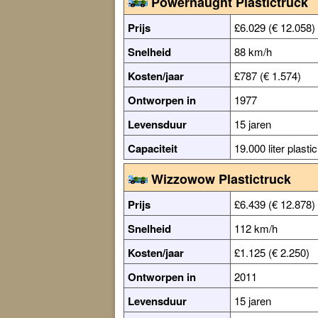
Powernaught Plastictruck
Prijs
£6.029 (€ 12.058)
Snelheid
88 km/h
Kosten/jaar
£787 (€ 1.574)
Ontworpen in
1977
Levensduur
15 jaren
Capaciteit
19.000 liter plastic
Wizzowow Plastictruck
Prijs
£6.439 (€ 12.878)
Snelheid
112 km/h
Kosten/jaar
£1.125 (€ 2.250)
Ontworpen in
2011
Levensduur
15 jaren