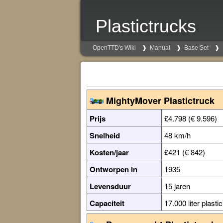
Plastictrucks
OpenTTD's Wiki
Manual
Base Set
MightyMover Plastictruck
Prijs
£4.798 (€ 9.596)
Snelheid
48 km/h
Kosten/jaar
£421 (€ 842)
Ontworpen in
1935
Levensduur
15 jaren
Capaciteit
17.000 liter plastic