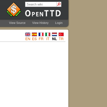
View Source
View History
Login
EN
ES
FR
IT
NL
TR