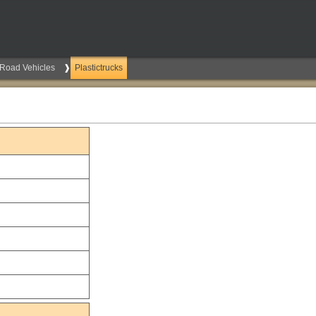
Road Vehicles
Plastictrucks