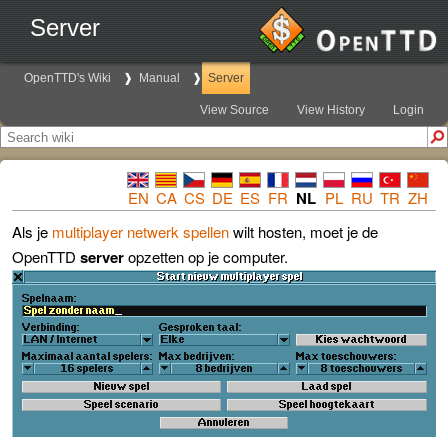
Server
OpenTTD's Wiki
Manual
Server
View Source
View History
Login
EN
CA
CS
DE
ES
FR
NL
PL
RU
TR
ZH
Als je
multiplayer netwerk spellen
wilt hosten, moet je de
OpenTTD
server
opzetten op je computer.