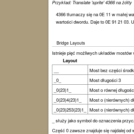
Przykład: Translate 'sprite' 4366 na żółty
4366 tłumaczy się na 0E 11 w małej war
wartości dwordu. Daje to 0E 91 21 03. 
Bridge Layouts
Istnieje pięć możliwych układów mostów 
Layout
__
Most bez części środ
_0_
Most długości 3
_0(23)1_
Most o równej długośc
_0(23)4(23)1_
Most o (nierównych) dł
_0(23)253(23)1_
Most o (nierównych) dł
_ służy jako symbol do oznaczenia przyczó
Część 0 zawsze znajduje się najdalej od 