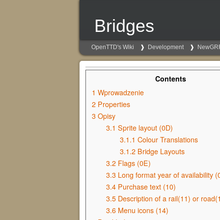
Bridges
OpenTTD's Wiki
Development
NewGR
Contents
1
Wprowadzenie
2
Properties
3
Opisy
3.1
Sprite layout (0D)
3.1.1
Colour Translations
3.1.2
Bridge Layouts
3.2
Flags (0E)
3.3
Long format year of availability (
3.4
Purchase text (10)
3.5
Description of a rail(11) or road(
3.6
Menu icons (14)