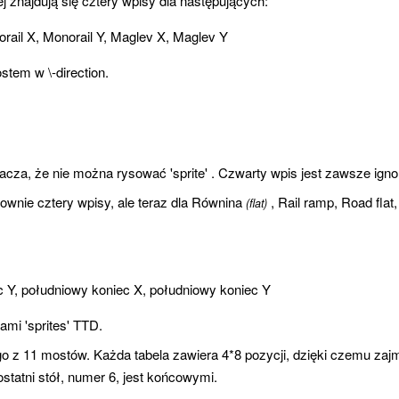
j znajdują się cztery wpisy dla następujących:
orail X, Monorail Y, Maglev X, Maglev Y
stem w \-direction.
nacza, że ​​nie można rysować 'sprite' . Czwarty wpis jest zawsze ign
nownie cztery wpisy, ale teraz dla Równina
, Rail ramp, Road flat
(flat)
c Y, południowy koniec X, południowy koniec Y
ami 'sprites' TTD.
go z 11 mostów. Każda tabela zawiera 4*8 pozycji, dzięki czemu zaj
ostatni stół, numer 6, jest końcowymi.