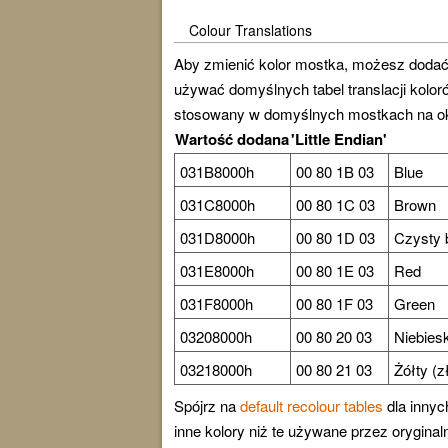
Colour Translations
Aby zmienić kolor mostka, możesz dodać je
używać domyślnych tabel translacji kolo
stosowany w domyślnych mostkach na okr
Wartość dodana
'Little Endian'
031B8000h
00 80 1B 03
Blue
031C8000h
00 80 1C 03
Brown
031D8000h
00 80 1D 03
Czysty 
031E8000h
00 80 1E 03
Red
031F8000h
00 80 1F 03
Green
03208000h
00 80 20 03
Niebies
03218000h
00 80 21 03
Żółty (zł
Spójrz na
default recolour tables
dla innyc
inne kolory niż te używane przez oryginal