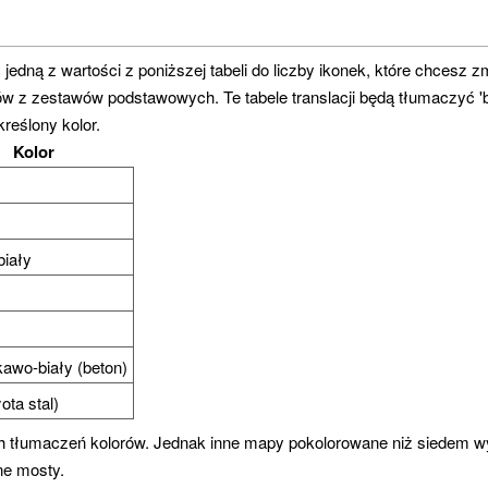
dną z wartości z poniższej tabeli do liczby ikonek, które chcesz zm
rów z zestawów podstawowych. Te tabele translacji będą tłumaczyć
eślony kolor.
Kolor
biały
kawo-biały (beton)
ota stal)
h tłumaczeń kolorów. Jednak inne mapy pokolorowane niż siedem 
ne mosty.