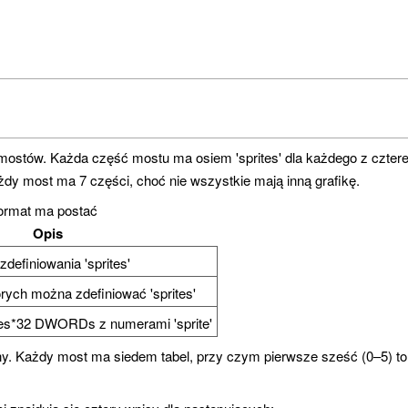
 mostów. Każda część mostu ma osiem 'sprites' dla każdego z cztere
ażdy most ma 7 części, choć nie wszystkie mają inną grafikę.
format ma postać
Opis
zdefiniowania 'sprites'
tórych można zdefiniować 'sprites'
les*32 DWORDs z numerami 'sprite'
any. Każdy most ma siedem tabel, przy czym pierwsze sześć (0–5) to 