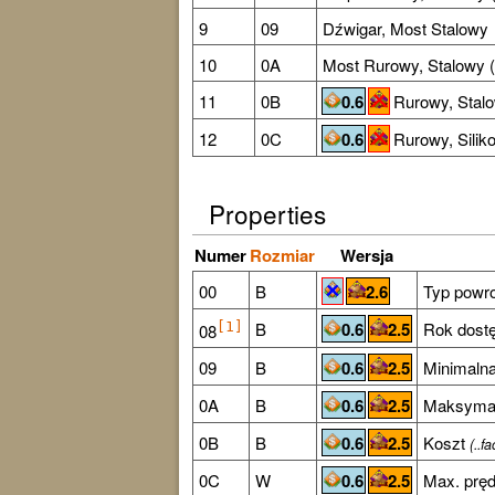
9
09
Dźwigar, Most Stalowy
10
0A
Most Rurowy, Stalowy 
11
0B
0.6
Rurowy
, Stal
12
0C
0.6
Rurowy, Sili
Properties
Numer
Rozmiar
Wersja
00
B
2.6
Typ powro
B
0.6
2.5
Rok dostę
[1]
08
09
B
0.6
2.5
Minimalna
0A
B
0.6
2.5
Maksymaln
0B
B
0.6
2.5
Koszt
(..fa
0C
W
0.6
2.5
Max. prę