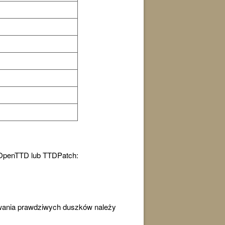
 w OpenTTD lub TTDPatch:
sywania prawdziwych duszków należy