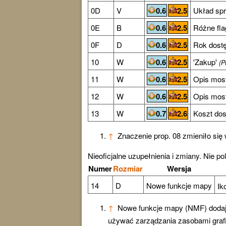
0D
V
0.6
2.5
Układ spri
0E
B
0.6
2.5
Różne fla
0F
D
0.6
2.5
Rok dostę
10
W
0.6
2.5
'Zakup'
(P
11
W
0.6
2.5
Opis mos
12
W
0.6
2.5
Opis mos
13
W
0.7
2.6
Koszt dos
↑
Znaczenie prop. 08 zmieniło się w 
Nieoficjalne uzupełnienia i zmiany. Nie 
Numer
Rozmiar
Wersja
14
D
Nowe funkcje mapy
Ik
↑
Nowe funkcje mapy (NMF) dodaj
używać zarządzania zasobami gra