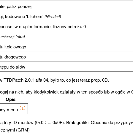
te, patrz poniżej
gi, kodowane 'bitchem'
(bitcoded)
pności w długim formacie, liczony od roku 0
tekst
urchase)'
tu kolejowego
tu drogowego
tępu do słów
TTDPatch 2.0.1 alfa 34, było to, co jest teraz prop. 0D.
polegaj na nich, aby kiedykolwiek działały w ten sposób lub w ogóle
Opis
[1]
ony menu
ą trzy
ID
mostów (0x0D ... 0x0F). Brak grafiki. Obecnie do przypi
ficznymi (GRM)