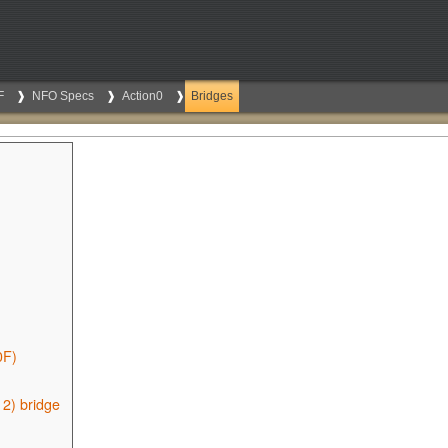
F
NFO Specs
Action0
Bridges
0F)
12) bridge