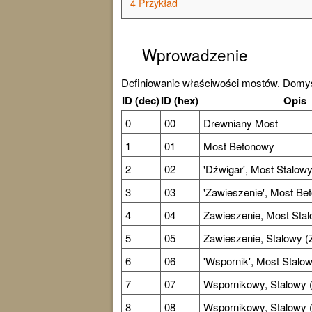
4
Przykład
Wprowadzenie
Definiowanie właściwości mostów. Domyś
ID (dec)
ID (hex)
Opis
0
00
Drewniany Most
1
01
Most Betonowy
2
02
'Dźwigar'
, Most Stalow
3
03
'Zawieszenie'
, Most Be
4
04
Zawieszenie, Most Stal
5
05
Zawieszenie, Stalowy (
6
06
'Wspornik'
, Most Stalo
7
07
Wspornikowy, Stalowy 
8
08
Wspornikowy, Stalowy 