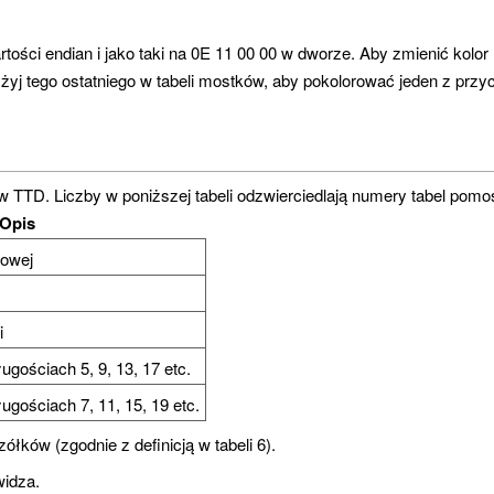
tości endian i jako taki na 0E 11 00 00 w dworze. Aby zmienić kolor
Użyj tego ostatniego w tabeli mostków, aby pokolorować jeden z pr
w TTD. Liczby w poniższej tabeli odzwierciedlają numery tabel po
Opis
kowej
i
ugościach 5, 9, 13, 17 etc.
ugościach 7, 11, 15, 19 etc.
łków (zgodnie z definicją w tabeli 6).
widza.