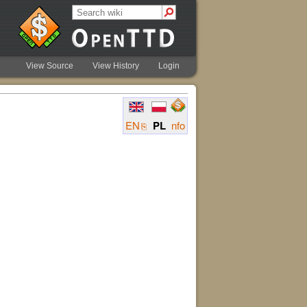
View Source
View History
Login
EN
PL
nfo