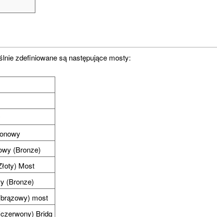
lnie zdefiniowane są następujące mosty:
y
tonowy
owy (Bronze)
Złoty) Most
wy (Bronze)
(
brązowy
) most
(czerwony) Bridg