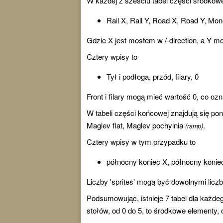
W każdej z sześciu tabel części środkowe
Rail X, Rail Y, Road X, Road Y, Mon
Gdzie X jest mostem w /-direction, a Y mo
Cztery wpisy to
Tył i podłoga, przód, filary, 0
Front i filary mogą mieć wartość 0, co oz
W tabeli części końcowej znajdują się po
Maglev flat, Maglev pochylnia
.
(ramp)
Cztery wpisy w tym przypadku to
północny koniec X, północny konie
Liczby 'sprites' mogą być dowolnymi liczb
Podsumowując, istnieje 7 tabel dla każde
stołów, od 0 do 5, to środkowe elementy, 