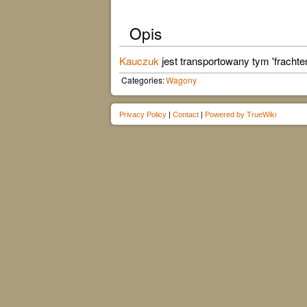
Opis
Kauczuk
jest transportowany tym 'fracht
Categories:
Wagony
Privacy Policy
|
Contact
|
Powered by TrueWiki