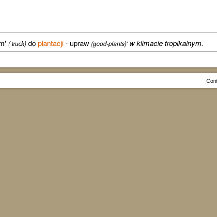
em'
do
plantacji
- upraw
w klimacie tropikalnym.
( truck)
(good-plants)'
Cont