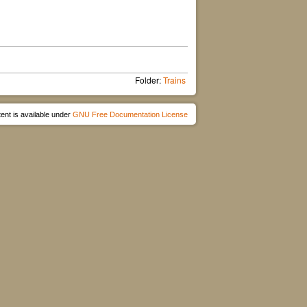
Folder:
Trains
ent is available under
GNU Free Documentation License