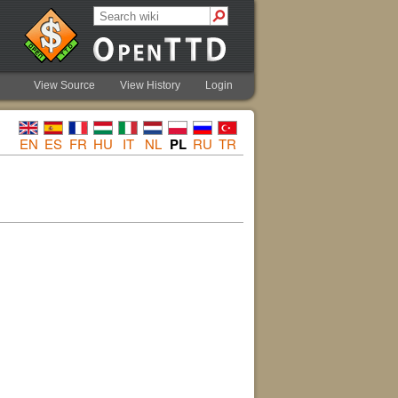
View Source
View History
Login
EN
ES
FR
HU
IT
NL
PL
RU
TR