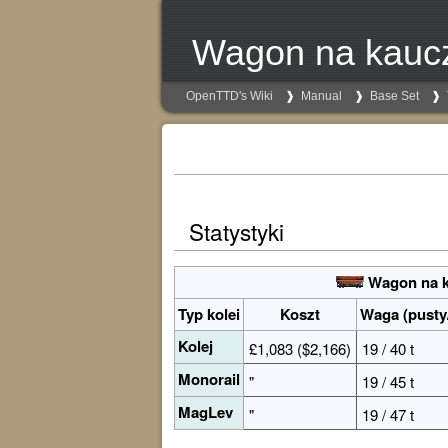
Wagon na kauc
OpenTTD's Wiki
Manual
Base Set
Statystyki
Wagon na 
Typ kolei
Koszt
Waga (pusty
Kolej
£1,083 ($2,166)
19 / 40 t
Monorail
"
19 / 45 t
MagLev
"
19 / 47 t