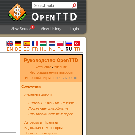
1
View Source
View History
Login
EN
DE
ES
FR
HU
NL
PL
RU
TR
Руководство OpenTTD
Установка
·
Учебник
Часто задаваемые вопросы
Интерфейс игры
·
Прочти меня.txt
Сооружения
Железные дороги
:
Сигналы
·
Станции
·
Развязки
·
Пропускная способность
·
Планировка железных дорог
Автодороги
·
Трамваи
·
Водоканалы
·
Аэропорты
·
Ландшафтный дизайн