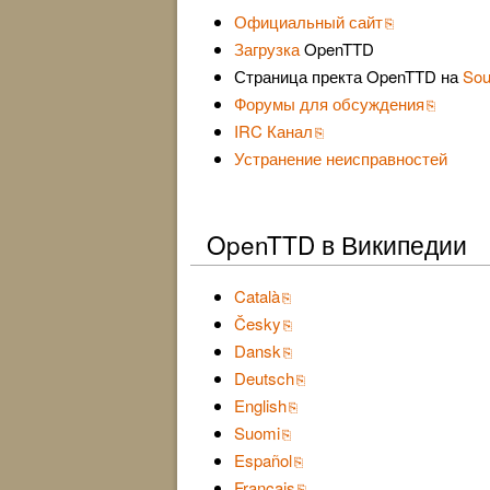
Официальный сайт
Загрузка
OpenTTD
Страница пректа OpenTTD на
Sou
Форумы для обсуждения
IRC Канал
Устранение неисправностей
OpenTTD в Википедии
Català
Česky
Dansk
Deutsch
English
Suomi
Español
Français