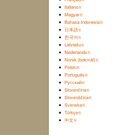
Italiano
Magyar
Bahasa Indonesia
日本語
한국어
Latviešu
Nederlands
Norsk (bokmål)
Polski
Português
Русский
Slovenčina
Slovenščina
Svenska
Türkçe
中文