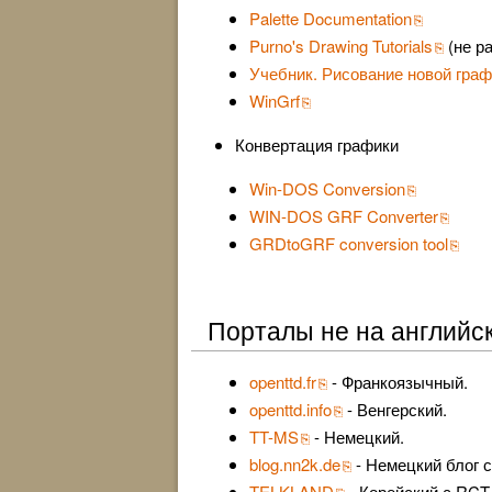
Palette Documentation
Purno's Drawing Tutorials
(не р
Учебник. Рисование новой граф
WinGrf
Конвертация графики
Win-DOS Conversion
WIN-DOS GRF Converter
GRDtoGRF conversion tool
Порталы не на английс
openttd.fr
- Франкоязычный.
openttd.info
- Венгерский.
TT-MS
- Немецкий.
blog.nn2k.de
- Немецкий блог 
TELKLAND
- Корейский с RCT