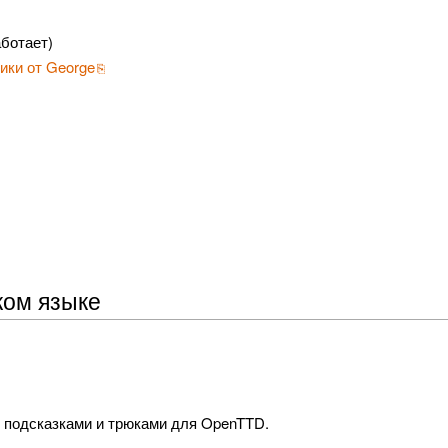
аботает)
ики от George
ком языке
с подсказками и трюками для OpenTTD.
.