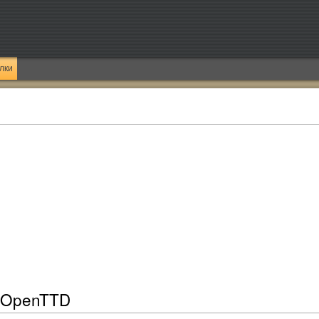
лки
к OpenTTD