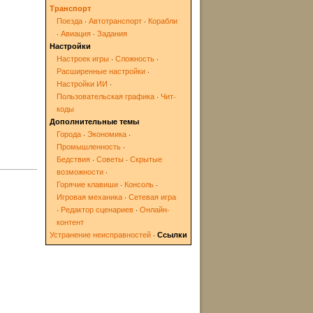
Транспорт
Поезда
·
Автотранспорт
·
Корабли
·
Авиация
·
Задания
Настройки
Настроек игры
·
Сложность
·
Расширенные настройки
·
Настройки ИИ
·
Пользовательская графика
·
Чит-
коды
Дополнительные темы
Города
·
Экономика
·
Промышленность
·
Бедствия
·
Советы
·
Скрытые
возможности
·
Горячие клавиши
·
Консоль
·
Игровая механика
·
Сетевая игра
·
Редактор сценариев
·
Онлайн-
контент
Устранение неисправностей
·
Ссылки