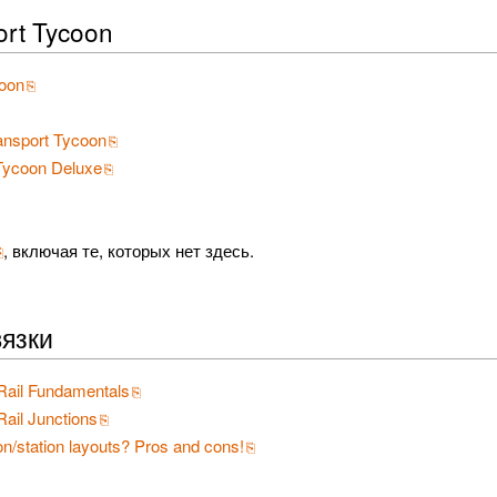
rt Tycoon
oon
nsport Tycoon
 Tycoon Deluxe
, включая те, которых нет здесь.
язки
Rail Fundamentals
Rail Junctions
/station layouts? Pros and cons!