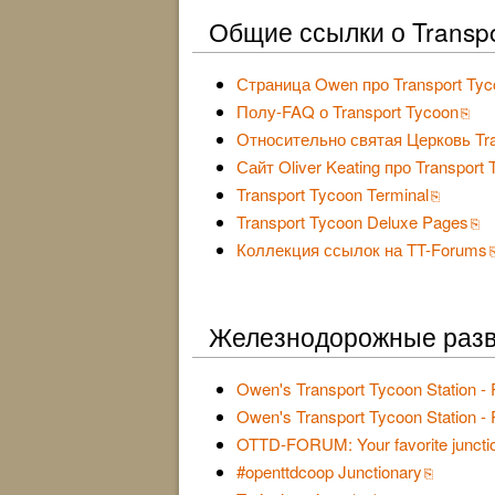
Общие ссылки о Transpo
Страница Owen про Transport Tyc
Полу-FAQ о Transport Tycoon
Относительно святая Церковь Tra
Сайт Oliver Keating про Transport
Transport Tycoon Terminal
Transport Tycoon Deluxe Pages
Коллекция ссылок на TT-Forums
Железнодорожные разв
Owen's Transport Tycoon Station - 
Owen's Transport Tycoon Station - 
OTTD-FORUM: Your favorite junction
#openttdcoop Junctionary