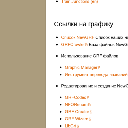
Train Junctions (en)
Ссылки на графику
Список NewGRF
Список наших на
GRFCrawler
База файлов NewG
Использование GRF файлов
Graphic Manager
Инструмент перевода названий
Редактирование и создание New
GRFCodec
NFORenum
GRF Creator
GRF Wizard
LibGrf