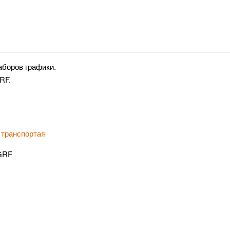
боров графики.
RF.
 транспорта
GRF