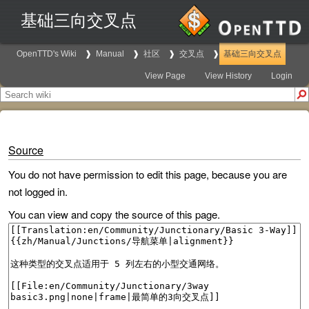
基础三向交叉点
OpenTTD's Wiki
Manual
社区
交叉点
基础三向交叉点
View Page
View History
Login
Source
You do not have permission to edit this page, because you are
not logged in.
You can view and copy the source of this page.