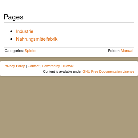
Pages
Industrie
Nahrungsmittelfabrik
Categories:
Spielen
Folder:
Manual
Privacy Policy
|
Contact
|
Powered by TrueWiki
Content is available under
GNU Free Documentation License