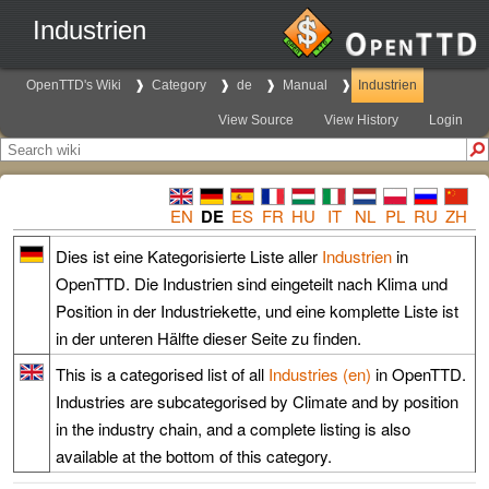
Industrien
OpenTTD's Wiki
Category
de
Manual
Industrien
View Source
View History
Login
EN
DE
ES
FR
HU
IT
NL
PL
RU
ZH
Dies ist eine Kategorisierte Liste aller
Industrien
in
OpenTTD. Die Industrien sind eingeteilt nach Klima und
Position in der Industriekette, und eine komplette Liste ist
in der unteren Hälfte dieser Seite zu finden.
This is a categorised list of all
Industries (en)
in OpenTTD.
Industries are subcategorised by Climate and by position
in the industry chain, and a complete listing is also
available at the bottom of this category.