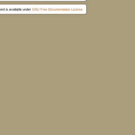
ent is available under
GNU Free Documentation License