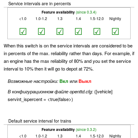
Service intervals are in percents
Feature availability
(since 0.3.4)
<1.0
1.0-1.2
1.3
1.4
1.5-12.0
Nightly
☑
☑
☑
☑
☑
☑
When this switch is on the service intervals are considered to be
in percents of the max. reliability rather than days. For example, if
an engine has the max reliability of 80% and you set the service
interval to 10% then it will go to depot at 72%.
Возможные настройки:
Вкл
или
Выкл
В конфигурационном файле openttd.cfg:
([vehicle]
servint_ispercent = <true|false>)
Default service interval for trains
Feature availability
(since 0.3.2)
<1.0
1.0-1.2
1.3
1.4
1.5-12.0
Nightly