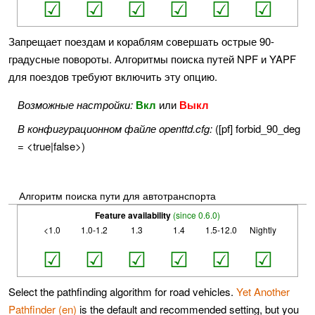
☑
☑
☑
☑
☑
☑
Запрещает поездам и кораблям совершать острые 90-
градусные повороты. Алгоритмы поиска путей NPF и YAPF
для поездов требуют включить эту опцию.
Возможные настройки:
Вкл
или
Выкл
В конфигурационном файле openttd.cfg:
([pf] forbid_90_deg
= <true|false>)
Алгоритм поиска пути для автотранспорта
Feature availability
(since 0.6.0)
<1.0
1.0-1.2
1.3
1.4
1.5-12.0
Nightly
☑
☑
☑
☑
☑
☑
Select the pathfinding algorithm for road vehicles.
Yet Another
Pathfinder (en)
is the default and recommended setting, but you