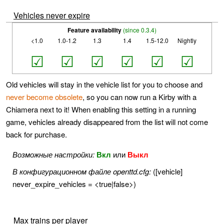
Vehicles never expire
Feature availability
(since 0.3.4)
<1.0
1.0-1.2
1.3
1.4
1.5-12.0
Nightly
☑
☑
☑
☑
☑
☑
Old vehicles will stay in the vehicle list for you to choose and
never become obsolete
, so you can now run a Kirby with a
Chiamera next to it! When enabling this setting in a running
game, vehicles already disappeared from the list will not come
back for purchase.
Возможные настройки:
Вкл
или
Выкл
В конфигурационном файле openttd.cfg:
([vehicle]
never_expire_vehicles = <true|false>)
Max trains per player