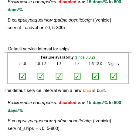
Возможные настройки:
disabled
или
15 days/%
to
800
days/%
В конфигурационном файле openttd.cfg:
([vehicle]
servint_roadveh = <0, 5-800)
Default service interval for ships
Feature availability
(since 0.3.2)
<1.0
1.0-1.2
1.3
1.4
1.5-12.0
Nightly
☑
☑
☑
☑
☑
☑
The default service interval when a new
ship
is built.
Возможные настройки:
disabled
или
15 days/%
to
800
days/%
В конфигурационном файле openttd.cfg:
([vehicle]
servint_ships = <0, 5-800)