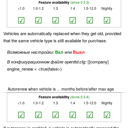
Feature availability
(since 0.3.3)
<1.0
1.0-1.2
1.3
1.4
1.5-12.0
Nightly
☑
☑
☑
☑
☑
☑
Vehicles are automatically replaced when they get old, provided
that the same vehicle type is still available for purchase.
Возможные настройки:
Вкл
или
Выкл
В конфигурационном файле openttd.cfg:
([company]
engine_renew = <true|false>)
Autorenew when vehicle is ... months before/after max age
Feature availability
(since 0.3.4)
<1.0
1.0-1.2
1.3
1.4
1.5-12.0
Nightly
☑
☑
☑
☑
☑
☑
If autorenew is enabled, a vehicle is automatically renewed the