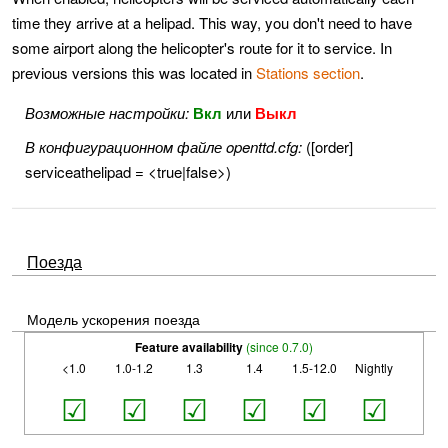
time they arrive at a helipad. This way, you don't need to have
some airport along the helicopter's route for it to service. In
previous versions this was located in
Stations section
.
Возможные настройки:
Вкл
или
Выкл
В конфигурационном файле openttd.cfg:
([order]
serviceathelipad = <true|false>)
Поезда
Модель ускорения поезда
Feature availability
(since 0.7.0)
<1.0
1.0-1.2
1.3
1.4
1.5-12.0
Nightly
☑
☑
☑
☑
☑
☑