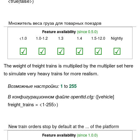
<true|false>)
Множитель веса груза для товарных поездов
Feature availability
(since 0.5.0)
<1.0
1.0-1.2
1.3
1.4
1.5-12.0
Nightly
☑
☑
☑
☑
☑
☑
The weight of freight trains is multiplied by the multiplier set here
to simulate very heavy trains for more realism.
Возможные настройки:
1
to
255
В конфигурационном файле openttd.cfg:
([vehicle]
freight_trains = <1-255>)
New train orders stop by default at the ... of the platform
Feature availability
(since 1.0.0)