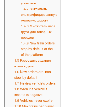
у вагонов
1.4.7
Выключить
электрифицированную
железную дорогу
1.4.8
Множитель веса
груза для товарных
поездов
1.4.9
New train orders
stop by default at the ...
of the platform
1.5
Разрешить задания
ехать в депо
1.6
New orders are 'non-
stop' by default
1.7
Review vehicle's orders
1.8
Warn if a vehicle's
income is negative
1.9
Vehicles never expire
1.10
Max trains per player