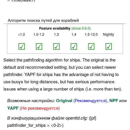
Алгоритм поиска путей для кораблей
Feature availability
(since 0.6.0)
<1.0
1.0-1.2
1.3
1.4
1.5-12.0
Nightly
☑
☑
☑
☑
☑
☑
Select the pathfinding algorithm for ships. The original is the
default and recommended setting, but you can select newer
pathfinder. YAPF for ships has the advantage of not having to
use buoys for long distances, but has serious performance
issues when using a large number of ships (i.e. more than ten).
Возможные настройки:
Original
(Рекомендуется)
,
NPF
или
YAPF
(Не рекомендуется)
В конфигурационном файле openttd.cfg:
([pf]
pathfinder_for_ships = <0-2>)