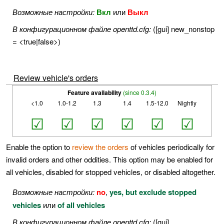
Возможные настройки:
Вкл
или
Выкл
В конфигурационном файле openttd.cfg:
([gui] new_nonstop
= <true|false>)
Review vehicle's orders
Feature availability
(since 0.3.4)
<1.0
1.0-1.2
1.3
1.4
1.5-12.0
Nightly
☑
☑
☑
☑
☑
☑
Enable the option to
review the orders
of vehicles periodically for
invalid orders and other oddities. This option may be enabled for
all vehicles, disabled for stopped vehicles, or disabled altogether.
Возможные настройки:
no
,
yes, but exclude stopped
vehicles
или
of all vehicles
В конфигурационном файле openttd.cfg:
([gui]