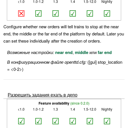
<1.0
1.0-1.2
1.3
1.4
1.5-12.0
Nightly
☒
☑
☑
☑
☑
☑
Configure whether new orders will tell trains to stop at the near
end, the middle or the far end of the platform by default. Later you
can set these individually after the creation of orders.
Возможные настройки:
near end
,
middle
или
far end
В конфигурационном файле openttd.cfg:
([gui] stop_location
= <0-2>)
Разрешить задания ехать в депо
Feature availability
(since 0.2.0)
<1.0
1.0-1.2
1.3
1.4
1.5-12.0
Nightly
☑
☑
☑
☑
☑
☑