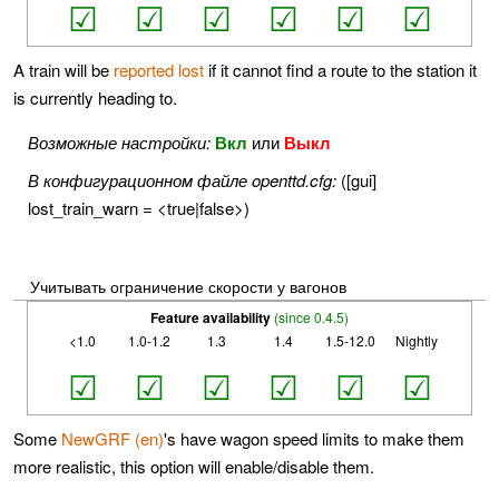
☑
☑
☑
☑
☑
☑
A train will be
reported lost
if it cannot find a route to the station it
is currently heading to.
Возможные настройки:
Вкл
или
Выкл
В конфигурационном файле openttd.cfg:
([gui]
lost_train_warn = <true|false>)
Учитывать ограничение скорости у вагонов
Feature availability
(since 0.4.5)
<1.0
1.0-1.2
1.3
1.4
1.5-12.0
Nightly
☑
☑
☑
☑
☑
☑
Some
NewGRF (en)
's have wagon speed limits to make them
more realistic, this option will enable/disable them.