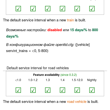
☑
☑
☑
☑
☑
☑
The default service interval when a new
train
is built.
Возможные настройки:
disabled
или
15 days/%
to
800
days/%
В конфигурационном файле openttd.cfg:
([vehicle]
servint_trains = <0, 5-800)
Default service interval for road vehicles
Feature availability
(since 0.3.2)
<1.0
1.0-1.2
1.3
1.4
1.5-12.0
Nightly
☑
☑
☑
☑
☑
☑
The default service interval when a new
road vehicle
is built.