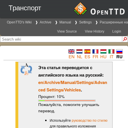
Транспорт
OpenTTD's Wiki
Archive
Manual
Settings
Расширенные на
View Source
View History
Login
EN
NL
ES
FR
HU
IT
RU
Эта статья переводится с
английского языка на русский:
en/Archive/Manual/Settings/Advan
ced Settings/Vehicles
.
Процент: 10%
Пожалуйста, помогите улучшить
перевод.
Используйте
руководство по стилю
для правильного изложения