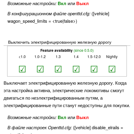
Возможные настройки:
Вкл
или
Выкл
В конфигурационном файле openttd.cfg:
([vehicle]
wagon_speed_limits = <true|false>)
Выключить электрифицированную железную дорогу
Feature availability
(since 0.5.0)
<1.0
1.0-1.2
1.3
1.4
1.5-12.0
Nightly
☑
☑
☑
☑
☑
☑
Выключает электрифицированную железную дорогу. Когда
эта настройка активна, электрические локомотивы смогут
двигаться по неэлектрифицированным путям, а
электрифицированные пути станут недоступны для покупки.
Возможные настройки:
Вкл
или
Выкл
В файле настроек Openttd.cfg:
([vehicle] disable_elrails =