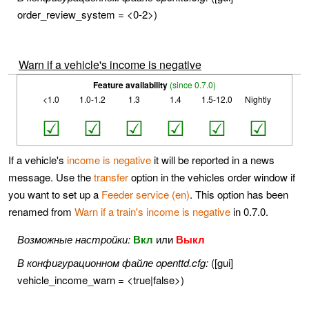
order_review_system = <0-2>)
Warn if a vehicle's income is negative
Feature availability
(since 0.7.0)
<1.0
1.0-1.2
1.3
1.4
1.5-12.0
Nightly
☑
☑
☑
☑
☑
☑
If a vehicle's
income is negative
it will be reported in a news
message. Use the
transfer
option in the vehicles order window if
you want to set up a
Feeder service (en)
. This option has been
renamed from
Warn if a train's income is negative
in 0.7.0.
Возможные настройки:
Вкл
или
Выкл
В конфигурационном файле openttd.cfg:
([gui]
vehicle_income_warn = <true|false>)