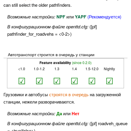
can still select the older pathfinders.
Возможные настройки:
NPF
или
YAPF
(Рекомендуется)
В конфигурационном файле openttd.cfg:
([pf]
pathfinder_for_roadvehs = <0-2>)
Автотранспорт строится в очередь у станции
Feature availability
(since 0.2.0)
<1.0
1.0-1.2
1.3
1.4
1.5-12.0
Nightly
☑
☑
☑
☑
☑
☑
Грузовики и автобусы
строятся в очередь
на загруженной
станции, нежели разворачиваются.
Возможные настройки:
Да
или
Нет
В конфигурационном файле openttd.cfg:
([pf] roadveh_queue
= <true|false>)