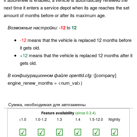
next time it enters a service depot when its age reaches the set
amount of months before or after its maximum age.
Возможные настройки:
-12
to
12
-12
means that the vehicle is replaced 12 months before
it gets old.
+12
means that the vehicle is replaced 12 months after it
gets old.
В конфигурационном файле openttd.cfg:
([company]
engine_renew_months = <num_val>)
Сумма, необходимая для автозамены
Feature availability
(since 0.3.4)
<1.0
1.0-1.2
1.3
1.4
1.5-12.0
Nightly
☑
☑
☑
☑
☑
☑