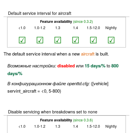
Default service interval for aircraft
Feature availability
(since 0.3.2)
<1.0
1.0-1.2
1.3
1.4
1.5-12.0
Nightly
☑
☑
☑
☑
☑
☑
The default service interval when a new
aircraft
is built.
Возможные настройки:
disabled
или
15 days/%
to
800
days/%
В конфигурационном файле openttd.cfg:
([vehicle]
servint_aircraft = <0, 5-800)
Disable servicing when breakdowns set to none
Feature availability
(since 0.3.6)
<1.0
1.0-1.2
1.3
1.4
1.5-12.0
Nightly