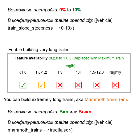
Возможные настройки:
0%
to
10%
В конфигурационном файле openttd.cfg:
([vehicle]
train_slope_steepness = <0-10>)
Enable building very long trains
Feature availability
(0.2.0 to 1.0.5) (replaced with Maximum Train
Length)
<1.0
1.0-1.2
1.3
1.4
1.5-12.0
Nightly
☑
☑
☒
☒
☒
☒
You can build extremely long trains, aka
Mammoth trains (en)
.
Возможные настройки:
Вкл
или
Выкл
В конфигурационном файле openttd.cfg:
([vehicle]
mammoth_trains = <true|false>)