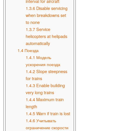
interval for aircraft
1.3.6
Disable servicing
when breakdowns set
to none
1.3.7
Service
helicopters at helipads
automatically
1.4
Поезда
1.4.1
Модель
ускорения поезда
1.4.2
Slope steepness
for trains
1.4.3
Enable building
very long trains
1.4.4
Maximum train
length
1.4.5
Warn if train is lost
1.4.6
Учитывать
ограничение скорости