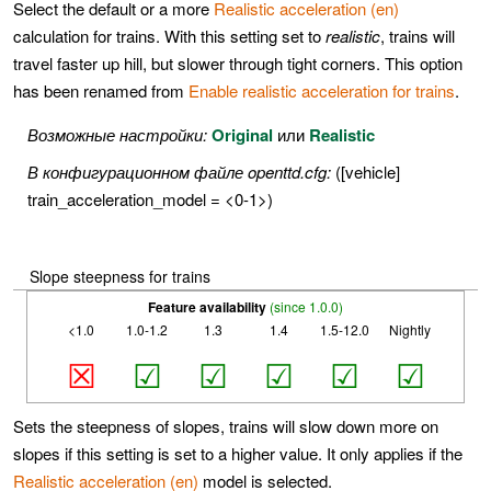
Select the default or a more
Realistic acceleration (en)
calculation for trains. With this setting set to
realistic
, trains will
travel faster up hill, but slower through tight corners. This option
has been renamed from
Enable realistic acceleration for trains
.
Возможные настройки:
Original
или
Realistic
В конфигурационном файле openttd.cfg:
([vehicle]
train_acceleration_model = <0-1>)
Slope steepness for trains
Feature availability
(since 1.0.0)
<1.0
1.0-1.2
1.3
1.4
1.5-12.0
Nightly
☒
☑
☑
☑
☑
☑
Sets the steepness of slopes, trains will slow down more on
slopes if this setting is set to a higher value. It only applies if the
Realistic acceleration (en)
model is selected.