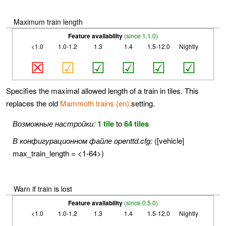
Maximum train length
Feature availability
(since 1.1.0)
<1.0
1.0-1.2
1.3
1.4
1.5-12.0
Nightly
☒
☑
☑
☑
☑
☑
Specifies the maximal allowed length of a train in tiles. This
replaces the old
Mammoth trains (en)
setting.
Возможные настройки:
1 tile
to
64 tiles
В конфигурационном файле openttd.cfg:
([vehicle]
max_train_length = <1-64>)
Warn if train is lost
Feature availability
(since 0.5.0)
<1.0
1.0-1.2
1.3
1.4
1.5-12.0
Nightly