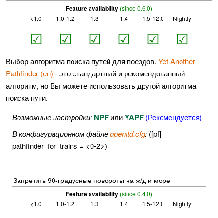
Feature availability
(since 0.6.0)
<1.0
1.0-1.2
1.3
1.4
1.5-12.0
Nightly
☑
☑
☑
☑
☑
☑
Выбор алгоритма поиска путей для поездов.
Yet Another
Pathfinder (en)
- это стандартный и рекомендованный
алгоритм, но Вы можете использовать другой алгоритма
поиска пути.
Возможные настройки:
NPF
или
YAPF
(Рекомендуется)
В конфигурационном файле
openttd.cfg
:
([pf]
pathfinder_for_trains = <0-2>)
Запретить 90-градусные повороты на ж/д и море
Feature availability
(since 0.4.0)
<1.0
1.0-1.2
1.3
1.4
1.5-12.0
Nightly