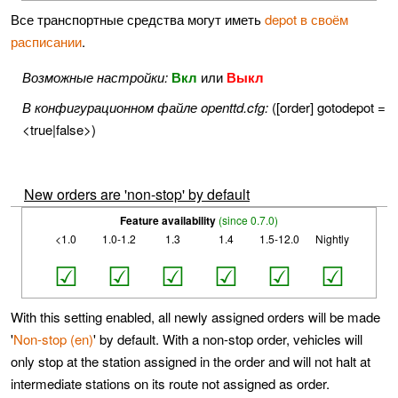
Все транспортные средства могут иметь
depot в своём
расписании
.
Возможные настройки:
Вкл
или
Выкл
В конфигурационном файле openttd.cfg:
([order] gotodepot =
<true|false>)
New orders are 'non-stop' by default
Feature availability
(since 0.7.0)
<1.0
1.0-1.2
1.3
1.4
1.5-12.0
Nightly
☑
☑
☑
☑
☑
☑
With this setting enabled, all newly assigned orders will be made
'
Non-stop (en)
' by default. With a non-stop order, vehicles will
only stop at the station assigned in the order and will not halt at
intermediate stations on its route not assigned as order.