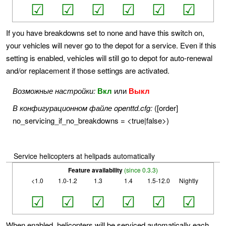
☑
☑
☑
☑
☑
☑
If you have breakdowns set to none and have this switch on,
your vehicles will never go to the depot for a service. Even if this
setting is enabled, vehicles will still go to depot for auto-renewal
and/or replacement if those settings are activated.
Возможные настройки:
Вкл
или
Выкл
В конфигурационном файле openttd.cfg:
([order]
no_servicing_if_no_breakdowns = <true|false>)
Service helicopters at helipads automatically
Feature availability
(since 0.3.3)
<1.0
1.0-1.2
1.3
1.4
1.5-12.0
Nightly
☑
☑
☑
☑
☑
☑
When enabled, helicopters will be serviced automatically each