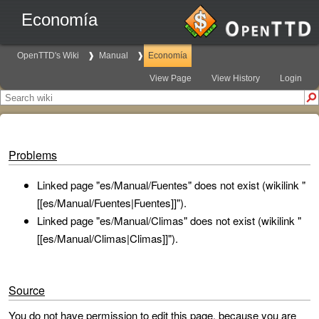
Economía
OpenTTD's Wiki
Manual
Economía
View Page
View History
Login
Problems
Linked page "es/Manual/Fuentes" does not exist (wikilink "
[[es/Manual/Fuentes|Fuentes]]").
Linked page "es/Manual/Climas" does not exist (wikilink "
[[es/Manual/Climas|Climas]]").
Source
You do not have permission to edit this page, because you are