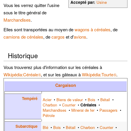
Accepté par:
Usine
Vous les verrez quitter l'usine
sous le titre général de
Marchandises
.
Elles sont transportées au moyen de
wagons à céréales
, de
camions de céréales
, de
cargos
et d'
avions
.
Historique
Vous trouverez plus d'information sur les céréales à
Wikipédia:Céréale
, et sur les gâteaux à
Wikipédia:Tourte
.
Cargaison
Tempéré
Acier
•
Biens de valeur
•
Bois
•
Bétail
•
Charbon
•
Courrier
•
Céréales
•
Marchandises
•
Minerai de fer
•
Passagers
•
Pétrole
Subarctique
Blé
•
Bois
•
Bétail
•
Charbon
•
Courrier
•