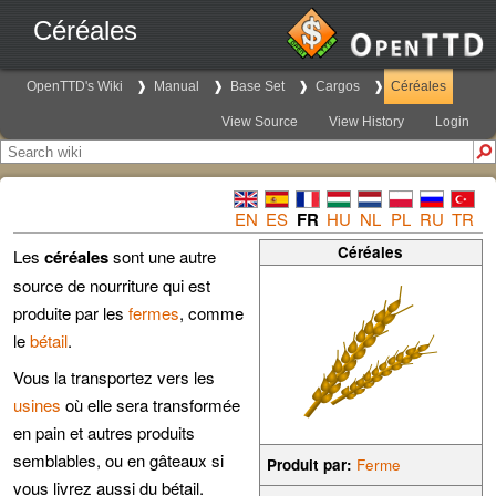
Céréales
OpenTTD's Wiki
Manual
Base Set
Cargos
Céréales
View Source
View History
Login
EN
ES
FR
HU
NL
PL
RU
TR
Céréales
Les
céréales
sont une autre
source de nourriture qui est
produite par les
fermes
, comme
le
bétail
.
Vous la transportez vers les
usines
où elle sera transformée
en pain et autres produits
semblables, ou en gâteaux si
Produit par:
Ferme
vous livrez aussi du bétail.