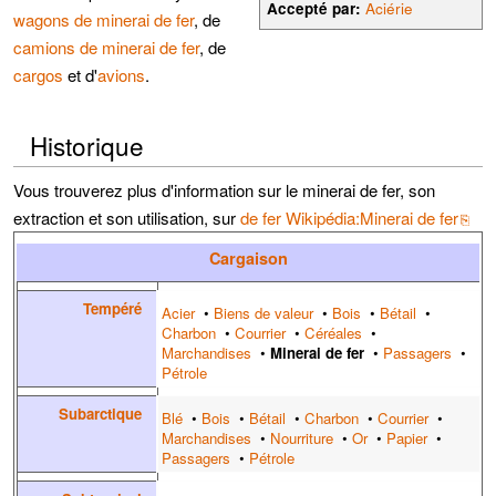
Accepté par:
Aciérie
wagons de minerai de fer
, de
camions de minerai de fer
, de
cargos
et d'
avions
.
Historique
Vous trouverez plus d'information sur le minerai de fer, son
extraction et son utilisation, sur
de fer Wikipédia:Minerai de fer
Cargaison
Tempéré
Acier
•
Biens de valeur
•
Bois
•
Bétail
•
Charbon
•
Courrier
•
Céréales
•
Marchandises
•
Minerai de fer
•
Passagers
•
Pétrole
Subarctique
Blé
•
Bois
•
Bétail
•
Charbon
•
Courrier
•
Marchandises
•
Nourriture
•
Or
•
Papier
•
Passagers
•
Pétrole