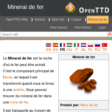
Minerai de fer
OpenTTD's Wiki
Manual
Base Set
Cargos
Minerai de fer
View Source
View History
Login
EN
ES
FR
HU
IT
NL
PL
RU
TR
Minerai de fer
Le
Minerai de fer
est la roche
d'où le fer peut être extrait.
C'est le composant principal de
l'
acier
, en lequel il est
transformé quand vous le livrez
à une
aciérie
. Vous pouvez
trouver du minerai de fer dans
une
mine de fer
.
Produit par:
Mine de fer
Il est transporté au moyen de