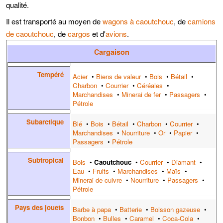
qualité.
Il est transporté au moyen de
wagons à caoutchouc
, de
camions
de caoutchouc
, de
cargos
et d'
avions
.
Cargaison
Tempéré
Acier
•
Biens de valeur
•
Bois
•
Bétail
•
Charbon
•
Courrier
•
Céréales
•
Marchandises
•
Minerai de fer
•
Passagers
•
Pétrole
Subarctique
Blé
•
Bois
•
Bétail
•
Charbon
•
Courrier
•
Marchandises
•
Nourriture
•
Or
•
Papier
•
Passagers
•
Pétrole
Subtropical
Bois
•
Caoutchouc
•
Courrier
•
Diamant
•
Eau
•
Fruits
•
Marchandises
•
Maïs
•
Minerai de cuivre
•
Nourriture
•
Passagers
•
Pétrole
Pays des jouets
Barbe à papa
•
Batterie
•
Boisson gazeuse
•
Bonbon
•
Bulles
•
Caramel
•
Coca-Cola
•