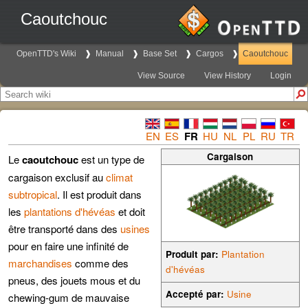
Caoutchouc
OpenTTD's Wiki
Manual
Base Set
Cargos
Caoutchouc
View Source
View History
Login
EN
ES
FR
HU
NL
PL
RU
TR
Cargaison
Le
caoutchouc
est un type de
cargaison exclusif au
climat
subtropical
. Il est produit dans
les
plantations d'hévéas
et doit
être transporté dans des
usines
pour en faire une infinité de
Produit par:
Plantation
marchandises
comme des
d'hévéas
pneus, des jouets mous et du
Accepté par:
Usine
chewing-gum de mauvaise