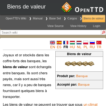
Biens de valeur
OpenTTD's Wiki
Manual
Base Set
Cargos
Biens de valeur
View Source
View History
Login
EN
ES
FR
HU
NL
PL
RU
TR
Biens de valeur
Joyaux et or stockés dans les
coffre-forts des banques, les
biens de valeur
sont échangés
entre banques. Ils sont chers
Produit par:
Banque
payés, mais sont aussi très
rares, car il y a peu de banques
Accepté par:
Banque
fournissant quelques biens à
transporter.
Les biens de valeur ne peuvent se trouver que sous
un climat