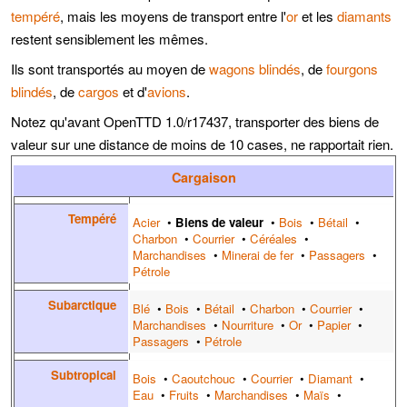
tempéré
, mais les moyens de transport entre l'
or
et les
diamants
restent sensiblement les mêmes.
Ils sont transportés au moyen de
wagons blindés
, de
fourgons
blindés
, de
cargos
et d'
avions
.
Notez qu'avant OpenTTD 1.0/r17437, transporter des biens de
valeur sur une distance de moins de 10 cases, ne rapportait rien.
Cargaison
Tempéré
Acier
•
Biens de valeur
•
Bois
•
Bétail
•
Charbon
•
Courrier
•
Céréales
•
Marchandises
•
Minerai de fer
•
Passagers
•
Pétrole
Subarctique
Blé
•
Bois
•
Bétail
•
Charbon
•
Courrier
•
Marchandises
•
Nourriture
•
Or
•
Papier
•
Passagers
•
Pétrole
Subtropical
Bois
•
Caoutchouc
•
Courrier
•
Diamant
•
Eau
•
Fruits
•
Marchandises
•
Maïs
•