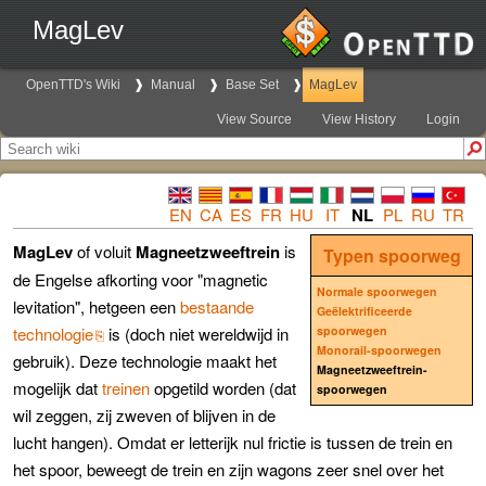
MagLev
OpenTTD's Wiki
Manual
Base Set
MagLev
View Source
View History
Login
EN
CA
ES
FR
HU
IT
NL
PL
RU
TR
MagLev
of voluit
Magneetzweeftrein
is
Typen spoorweg
de Engelse afkorting voor "magnetic
Normale spoorwegen
levitation", hetgeen een
bestaande
Geëlektrificeerde
technologie
is (doch niet wereldwijd in
spoorwegen
Monorail-spoorwegen
gebruik). Deze technologie maakt het
Magneetzweeftrein-
mogelijk dat
treinen
opgetild worden (dat
spoorwegen
wil zeggen, zij zweven of blijven in de
lucht hangen). Omdat er letterijk nul frictie is tussen de trein en
het spoor, beweegt de trein en zijn wagons zeer snel over het