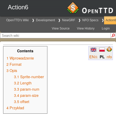
Action6
OpenTTD's Wiki
Development
NewGRF
NFO Specs
Action
View Source
View History
Login
Contents
EN
PL
nfo
1
Wprowadzenie
2
Format
3
Opis
3.1
Sprite-number
3.2
Length
3.3
param-num
3.4
param-size
3.5
offset
4
Przykład