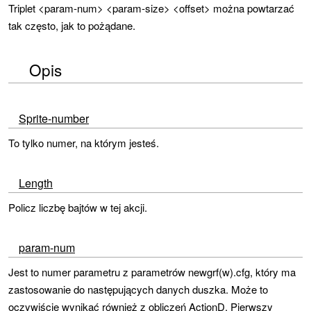
Triplet <param-num> <param-size> <offset> można powtarzać
tak często, jak to pożądane.
Opis
Sprite-number
To tylko numer, na którym jesteś.
Length
Policz liczbę bajtów w tej akcji.
param-num
Jest to numer parametru z parametrów newgrf(w).cfg, który ma
zastosowanie do następujących danych duszka. Może to
oczywiście wynikać również z obliczeń ActionD. Pierwszy