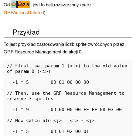
Od
2.5
, jest to bajt rozszerzony (patrz
GRFActionsDetailed
).
Przykład
To jest przykład zastosowania liczb sprite zwróconych przez
GRF Resource Management do akcji 0:
// First, set param 1 (<j>) to the old value 
of param 0 (<i>)

  -1 * 5        0D 01 00 00 00

// Then, use the GRF Resource Management to 
reserve 3 sprites

  -1 * 9        0D 00 00 00 FE FF 08 03 00

// Now calculate <j> = <i> - <j>

  -1 * 5        0D 01 02 00 01
