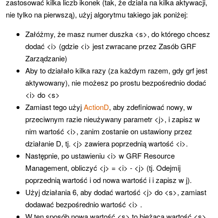
zastosować kilka liczb ikonek (tak, że działa na kilka aktywacji,
nie tylko na pierwszą), użyj algorytmu takiego jak poniżej:
Załóżmy, że masz numer duszka <s>, do którego chcesz
dodać <i> (gdzie <i> jest zwracane przez Zasób GRF
Zarządzanie)
Aby to działało kilka razy (za każdym razem, gdy grf jest
aktywowany), nie możesz po prostu bezpośrednio dodać
<i> do <s>
Zamiast tego użyj
ActionD
, aby zdefiniować nowy, w
przeciwnym razie nieużywany parametr <j>, i zapisz w
nim wartość <i>, zanim zostanie on ustawiony przez
działanie D, tj. <j> zawiera poprzednią wartość <i>.
Następnie, po ustawieniu <i> w GRF Resource
Management, obliczyć <j> = <i> - <j> (tj. Odejmij
poprzednią wartość i od nowa wartość i i zapisz w j).
Użyj działania 6, aby dodać wartość <j> do <s>, zamiast
dodawać bezpośrednio wartość <i> .
W ten sposób nowa wartość <s> to bieżąca wartość <s>