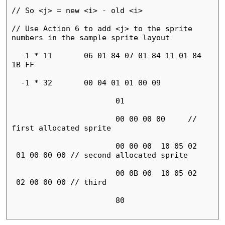
// So <j> = new <i> - old <i>

// Use Action 6 to add <j> to the sprite 
numbers in the sample sprite layout

  -1 * 11       06 01 84 07 01 84 11 01 84 
1B FF

  -1 * 32       00 04 01 01 00 09

                       01

                       00 00 00 00     // 
first allocated sprite

                       00 00 00  10 05 02 
 01 00 00 00 // second allocated sprite

                       00 0B 00  10 05 02 
 02 00 00 00 // third

                       80
