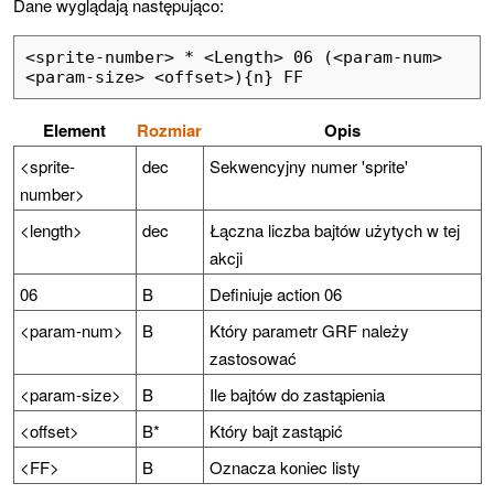
Dane wyglądają następująco:
<sprite-number> * <Length> 06 (<param-num> 
<param-size> <offset>){n} FF
Element
Rozmiar
Opis
<sprite-
dec
Sekwencyjny numer 'sprite'
number>
<length>
dec
Łączna liczba bajtów użytych w tej
akcji
06
B
Definiuje action 06
<param-num>
B
Który parametr GRF należy
zastosować
<param-size>
B
Ile bajtów do zastąpienia
<offset>
B*
Który bajt zastąpić
<FF>
B
Oznacza koniec listy