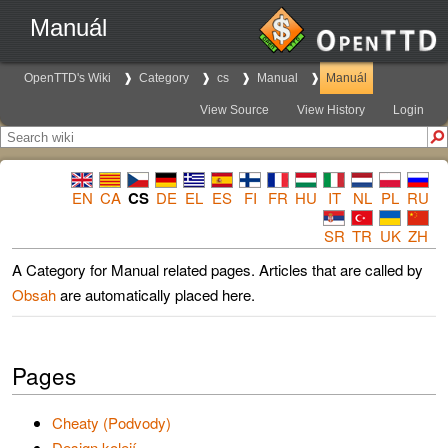
Manuál
OpenTTD's Wiki
Category
cs
Manual
Manuál
View Source
View History
Login
EN
CA
CS
DE
EL
ES
FI
FR
HU
IT
NL
PL
RU
SR
TR
UK
ZH
A Category for Manual related pages. Articles that are called by
Obsah
are automatically placed here.
Pages
Cheaty (Podvody)
Design kolejí