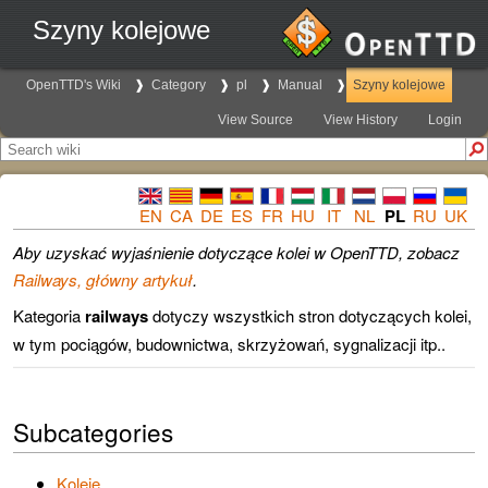
Szyny kolejowe
OpenTTD's Wiki
Category
pl
Manual
Szyny kolejowe
View Source
View History
Login
EN
CA
DE
ES
FR
HU
IT
NL
PL
RU
UK
Aby uzyskać wyjaśnienie dotyczące kolei w OpenTTD, zobacz
Railways, główny artykuł
.
Kategoria
railways
dotyczy wszystkich stron dotyczących kolei,
w tym pociągów, budownictwa, skrzyżowań, sygnalizacji itp..
Subcategories
Koleje