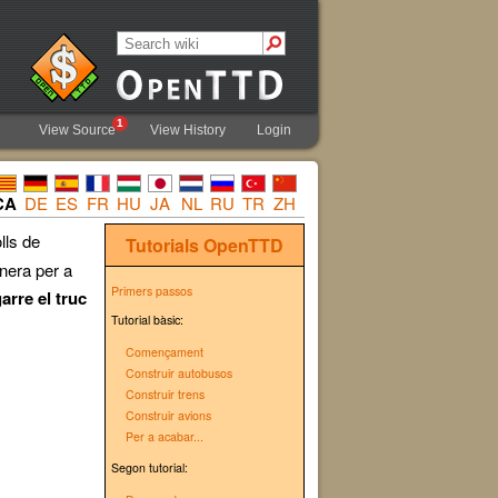
1
View Source
View History
Login
CA
DE
ES
FR
HU
JA
NL
RU
TR
ZH
lls de
Tutorials
OpenTTD
anera per a
Primers passos
arre el truc
Tutorial bàsic:
Començament
Construir autobusos
Construir trens
Construir avions
Per a acabar...
Segon tutorial: