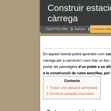
Construir estaci
càrrega
OpenTTD's Wiki
Manual
Construir esta
En aquest tutorial podrà aprendre com
con
càrrega per a camions) i com triar un lloc 
portar als passatgers
d’un poble a un alt
a la construcció de rutes senzilles, pot 
Contents
1
Trobar una ubicació apropiada
2
Construir parades d’autobús