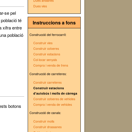
Dues andanes
Dues vies
ar-se pel
 població té
Instruccions a fons
 xifra entre
 una població
Construcció del ferrocarril:
Construir vies
Construir cotxeres
Construir estacions
Col·locar senyals
Compra i venda de trens
Construcció de carreteres:
Construir carreteres
Construir estacions
d'autobús i molls de càrrega
Construir cotxeres de vehicles
Compra i venda de vehicles
ests botons
Construcció de canals:
Construir molls
Construir drassanes