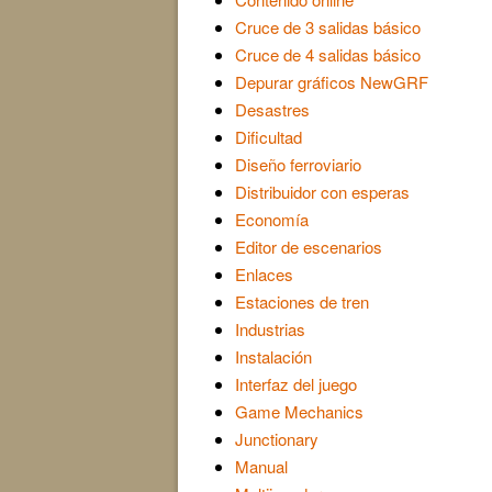
Cruce de 3 salidas básico
Cruce de 4 salidas básico
Depurar gráficos NewGRF
Desastres
Dificultad
Diseño ferroviario
Distribuidor con esperas
Economía
Editor de escenarios
Enlaces
Estaciones de tren
Industrias
Instalación
Interfaz del juego
Game Mechanics
Junctionary
Manual