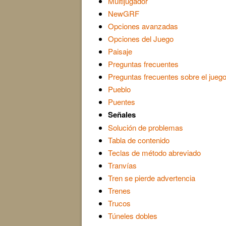
Multijugador
NewGRF
Opciones avanzadas
Opciones del Juego
Paisaje
Preguntas frecuentes
Preguntas frecuentes sobre el jueg
Pueblo
Puentes
Señales
Solución de problemas
Tabla de contenido
Teclas de método abreviado
Tranvías
Tren se pierde advertencia
Trenes
Trucos
Túneles dobles