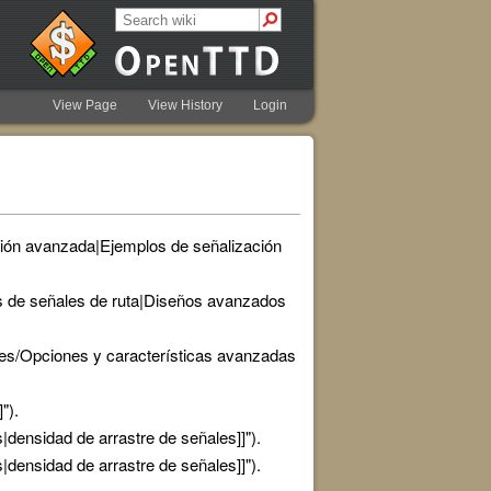
View Page
View History
Login
ación avanzada|Ejemplos de señalización
os de señales de ruta|Diseños avanzados
[[es/Opciones y características avanzadas
").
s|densidad de arrastre de señales]]").
s|densidad de arrastre de señales]]").