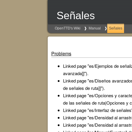
Señales
OpenTTD's Wiki
Manual
Señales
Problems
Linked page "es/Ejemplos de señali
avanzada]]").
Linked page "es/Diseños avanzados 
de señales de ruta]]").
Linked page "es/Opciones y caracter
de las señales de ruta|Opciones y c
Linked page "es/Interfaz de señales" 
Linked page "es/Densidad al arrastra
Linked page "es/Densidad al arrastra