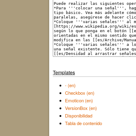
Templates
- (en)
Checkbox (en)
Emoticon (en)
VersionBox (en)
Disponibilidad
Tabla de contenido