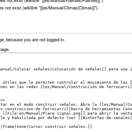
s not exist (wikilink "[[es/Manual/Fuentes|Fuentes]]").
 not exist (wikilink "[[es/Manual/Climas|Climas]]").
ge, because you are not logged in.
page.