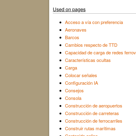
Used on pages
Acceso a vía con preferencia
Aeronaves
Barcos
Cambios respecto de TTD
Capacidad de carga de redes ferrov
Características ocultas
Carga
Colocar señales
Configuración IA
Consejos
Consola
Construcción de aeropuertos
Construcción de carreteras
Construcción de ferrocarriles
Construir rutas marítimas
Contenido online