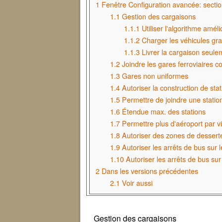
1
Fenêtre Configuration avancée: sectio
1.1
Gestion des cargaisons
1.1.1
Utiliser l'algorithme amé
1.1.2
Charger les véhicules gr
1.1.3
Livrer la cargaison seul
1.2
Joindre les gares ferroviaires co
1.3
Gares non uniformes
1.4
Autoriser la construction de sta
1.5
Permettre de joindre une statio
1.6
Étendue max. des stations
1.7
Permettre plus d'aéroport par vi
1.8
Autoriser des zones de desserte
1.9
Autoriser les arrêts de bus sur 
1.10
Autoriser les arrêts de bus su
2
Dans les versions précédentes
2.1
Voir aussi
Gestion des cargaisons