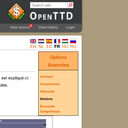
3
View Source
View History
Login
EN
NL
ES
FR
HU
RU
Options
Avancées
Interface
est expliqué ci-
bles.
Construction
Véhicules
Stations
Économie
Compétiteurs