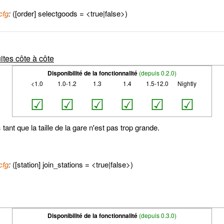
cfg
:
([order] selectgoods = <true|false>)
ites côte à côte
Disponibilité de la fonctionnalité
(depuis 0.2.0)
<1.0
1.0-1.2
1.3
1.4
1.5-12.0
Nightly
☑
☑
☑
☑
☑
☑
s
tant que la taille de la gare n'est pas trop grande.
cfg
:
([station] join_stations = <true|false>)
Disponibilité de la fonctionnalité
(depuis 0.3.0)