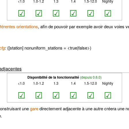
<1.0
1.0-1.2
1.3
1.4
1.5-12.0
Nightly
☑
☑
☑
☑
☑
☑
férentes orientations
, afin de pouvoir par exemple avoir deux voies ver
cfg
:
([station] nonuniform_stations = <true|false>)
 adjacentes
Disponibilité de la fonctionnalité
(depuis 0.6.0)
<1.0
1.0-1.2
1.3
1.4
1.5-12.0
Nightly
☑
☑
☑
☑
☑
☑
construisant une
gare
directement adjacente à une autre créera une nou
e.