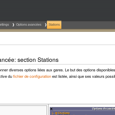
ettings
Options avancées
Stations
ancée: section Stations
nner diverses options liées aux gares. Le but des options disponibles 
ctive du
fichier de configuration
est listée, ainsi que ses valeurs possi