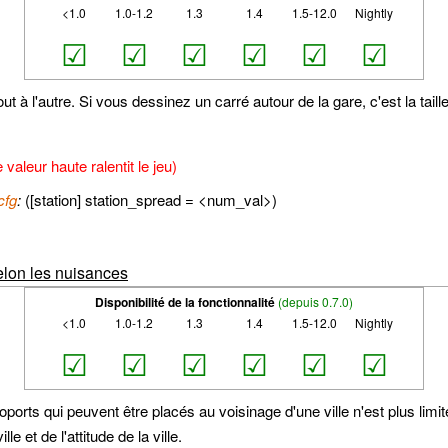
<1.0
1.0-1.2
1.3
1.4
1.5-12.0
Nightly
☑
☑
☑
☑
☑
☑
ut à l'autre. Si vous dessinez un carré autour de la gare, c'est la tai
 valeur haute ralentit le jeu)
cfg
:
([station] station_spread = <num_val>)
selon les nuisances
Disponibilité de la fonctionnalité
(depuis 0.7.0)
<1.0
1.0-1.2
1.3
1.4
1.5-12.0
Nightly
☑
☑
☑
☑
☑
☑
ports qui peuvent être placés au voisinage d'une ville n'est plus limité
le et de l'attitude de la ville.