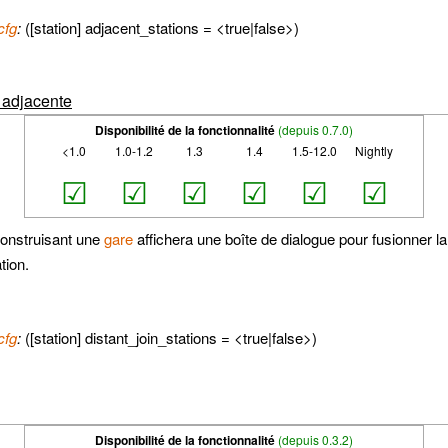
cfg
:
([station] adjacent_stations = <true|false>)
n adjacente
Disponibilité de la fonctionnalité
(depuis 0.7.0)
<1.0
1.0-1.2
1.3
1.4
1.5-12.0
Nightly
☑
☑
☑
☑
☑
☑
construisant une
gare
affichera une boîte de dialogue pour fusionner l
tion.
cfg
:
([station] distant_join_stations = <true|false>)
Disponibilité de la fonctionnalité
(depuis 0.3.2)