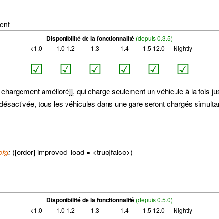
ment
Disponibilité de la fonctionnalité
(depuis 0.3.5)
<1.0
1.0-1.2
1.3
1.4
1.5-12.0
Nightly
☑
☑
☑
☑
☑
☑
hargement amélioré]], qui charge seulement un véhicule à la fois jusq
st désactivée, tous les véhicules dans une gare seront chargés simul
cfg
:
([order] improved_load = <true|false>)
Disponibilité de la fonctionnalité
(depuis 0.5.0)
<1.0
1.0-1.2
1.3
1.4
1.5-12.0
Nightly