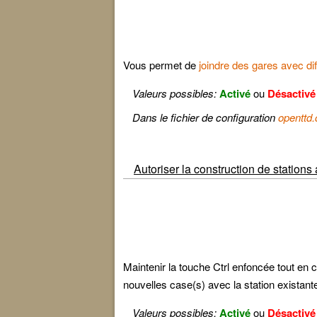
Vous permet de
joindre des gares avec dif
Valeurs possibles:
Activé
ou
Désactivé
Dans le fichier de configuration
openttd.
Autoriser la construction de stations
Maintenir la touche Ctrl enfoncée tout en 
nouvelles case(s) avec la station existant
Valeurs possibles:
Activé
ou
Désactivé