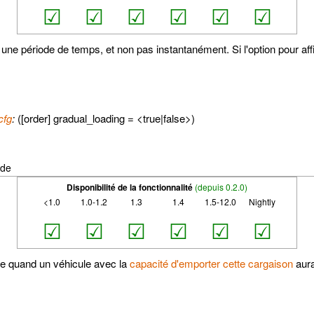
☑
☑
☑
☑
☑
☑
une période de temps, et non pas instantanément. Si l'option pour aff
cfg
:
([order] gradual_loading = <true|false>)
nde
Disponibilité de la fonctionnalité
(depuis 0.2.0)
<1.0
1.0-1.2
1.3
1.4
1.5-12.0
Nightly
☑
☑
☑
☑
☑
☑
ue quand un véhicule avec la
capacité d'emporter cette cargaison
aura