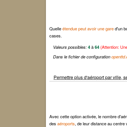
Quelle
étendue peut avoir une gare
d'un bo
cases.
Valeurs possibles:
4
à
64
(Attention: Une
Dans le fichier de configuration
openttd.
Permettre plus d'aéroport par ville, 
Avec cette option activée, le nombre d'aéro
des
aéroports
, de leur distance au centre vil