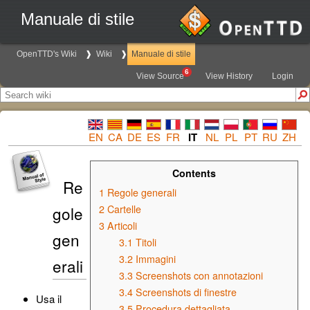
Manuale di stile
OpenTTD's Wiki
Wiki
Manuale di stile
6
View Source
View History
Login
EN
CA
DE
ES
FR
IT
NL
PL
PT
RU
ZH
Contents
Re
1
Regole generali
gole
2
Cartelle
3
Articoli
gen
3.1
Titoli
3.2
Immagini
erali
3.3
Screenshots con annotazioni
3.4
Screenshots di finestre
Usa il
3.5
Procedura dettagliata