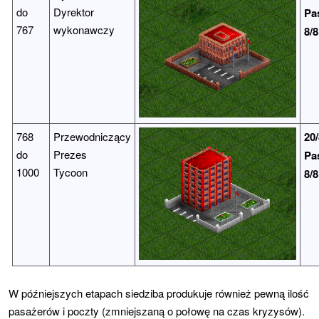
do
Dyrektor
Pa
767
wykonawczy
8/
768
Przewodniczący
20/
do
Prezes
Pa
1000
Tycoon
8/
W późniejszych etapach siedziba produkuje również pewną ilość
pasażerów i poczty (zmniejszaną o połowę na czas kryzysów).