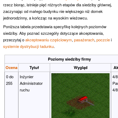
rzecz biorąc, istnieje pięć różnych etapów dla siedziby głównej,
zaczynając od małego budynku nie większego niż domek
jednorodzinny, a kończąc na wysokim wieżowcu.
Poniższa tabela przedstawia specyfikę kolejnych poziomów
siedziby. Aby poznać szczegóły dotyczące akceptowania,
przeczytaj o
akceptowaniu częściowym
,
pasażerach
,
poczcie
i
systemie dystrybucji ładunku
.
Poziomy siedziby firmy
Ocena
Tytuł
Wygląd
Ak
0 do
Inżynier
4/8
255
Administrator
Pa
ruchu
4/8