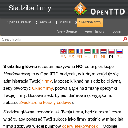
Siedziba firmy
OpenTTD's Wiki
Archive
Manual
Siedziba firmy
View Source
View History
Login
EN
ES
FR
HU
IT
NL
PL
RU
Siedziba główna
(czasem nazywana
HQ
, od angielskiego
Headquarters
) to w OpenTTD budynek, w którym znajduje się
administracja Twojej
firmy
. Możesz kliknąć na siedzibę główną,
żeby otworzyć
Okno firmy
, pozwalające na zmianę specyfiki
Twojej firmy. Budowa siedziby jest darmowa (z wyjątkami,
zobacz:
Zwiększone koszty budowy
).
Siedziba główna, podobnie jak Twoja firma, będzie rosła i rosła
w górę, aby pokazać Twój sukces jako firmy (rośnie w miarę jak
firma zdobywa więcej punktów
oceny efektywności
). Ogólnie