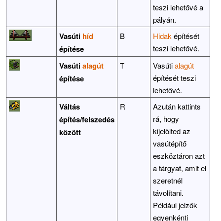
teszi lehetővé a
pályán.
Vasúti
híd
B
Hidak
építését
teszi lehetővé.
építése
Vasúti
alagút
T
Vasúti
alagút
építését teszi
építése
lehetővé.
Váltás
R
Azután kattints
rá, hogy
építés/felszedés
kijelölted az
között
vasútépítő
eszköztáron azt
a tárgyat, amit el
szeretnél
távolítani.
Például jelzők
egyenkénti