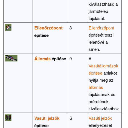
kiválaszthasd a
járműtelep
tájolását.
Ellenőrzőpont
8
Ellenőrzőpont
építését teszi
építése
lehetővé a
sínen.
Állomás
építése
9
A
Vasútállomások
építése
ablakot
nyitja meg az
állomás
tájolásának és
méretének
kiválasztásához.
Vasúti jelzők
S
Vasúti jelzők
elhelyezését
építése