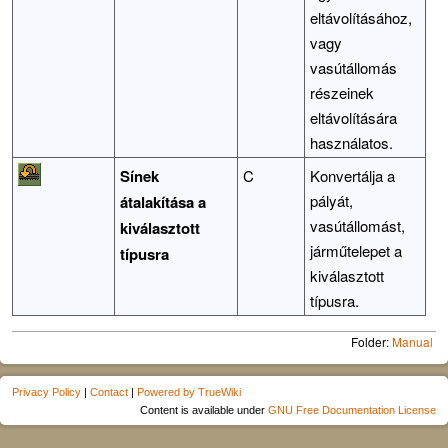
eltávolításához,
vagy
vasútállomás
részeinek
eltávolítására
használatos.
Sínek
C
Konvertálja a
pályát,
átalakítása a
vasútállomást,
kiválasztott
járműtelepet a
típusra
kiválasztott
típusra.
Folder:
Manual
Privacy Policy
|
Contact
|
Powered by TrueWiki
Content is available under
GNU Free Documentation License