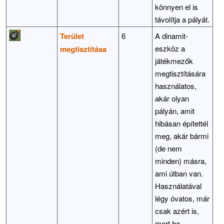
könnyen el is
távolítja a pályát.
Terület
6
A dinamit-
eszköz a
megtisztítása
játékmezők
megtisztítására
használatos,
akár olyan
pályán, amit
hibásan építettél
meg, akár bármi
(de nem
minden) másra,
ami útban van.
Használatával
légy óvatos, már
csak azért is,
mert ha