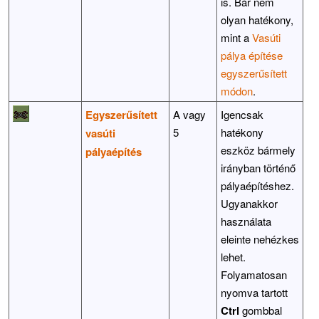
is. Bár nem
olyan hatékony,
mint a
Vasúti
pálya építése
egyszerűsített
módon
.
Egyszerűsített
A vagy
Igencsak
5
hatékony
vasúti
eszköz bármely
pályaépítés
irányban történő
pályaépítéshez.
Ugyanakkor
használata
eleinte nehézkes
lehet.
Folyamatosan
nyomva tartott
Ctrl
gombbal