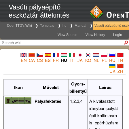
Vasúti pályaépítő
eszköztár áttekintés
OpenTTD's Wiki
Template
hu
Manual
Vasúti pályaépítő eszk
View Source
View History
Login
EN
CA
CS
ES
FR
HU
IT
JA
KO
NL
PL
RU
TR
UK
ZH
Gyors-
Ikon
Művelet
Leírás
billentyű
Pályafektetés
1,2,3,4
A kiválasztott
irányban pályát
épít kattintásra
is, egérhúzásra