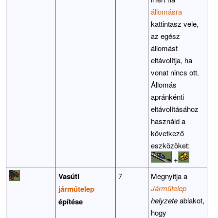
állomásra
kattintasz vele,
az egész
állomást
eltávolítja, ha
vonat nincs ott.
Állomás
apránkénti
eltávolításához
használd a
következő
eszközöket:
+
Vasúti
7
Megnyitja a
Járműtelep
járműtelep
helyzete
ablakot,
építése
hogy