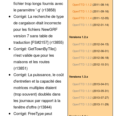
fichier trop longs fournis avec
OpenTTD 1.1.2
(2011-08-14)
le paramètre '-g' (r13858)
OpenTTD 1.1.3
(2011-09-16)
Corrigé: La recherche de type
OpenTTD 1.1.4
(2011-12-05)
de cargaison était incorrecte
OpenTTD 1.1.5
(2012-01-14)
pour les fichiers NewGRF
version 7 sans table de
Versions 1.2.x
traduction [FS#2157] (r13855)
OpenTTD 1.2.0
(2012-04-15)
Corrigé: GetTownByTile()
OpenTTD 1.2.1
(2012-06-01)
n'est valide que pour les
OpenTTD 1.2.2
(2012-06-18)
maisons et les routes
OpenTTD 1.2.3
(2012-10-31)
(r13851)
Corrigé: La puissance, le coût
Versions 1.3.x
d'entretien et la capacité des
OpenTTD 1.3.0
(2013-04-01)
motrices multiples étaient
OpenTTD 1.3.1
(2013-05-31)
(trop souvent) doublés dans
OpenTTD 1.3.2
(2013-07-27)
les journaux par rapport à la
OpenTTD 1.3.3
(2013-11-29)
fenêtre d'offre (r13844)
Corrigé: FreeType peut