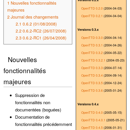
1
Nouvelles fonctionnalités
OpenTTD 0.2.0
(2004-04-03)
majeures
OpenTTD 0.2.1
(2004-04-04)
2
Journal des changements
2.1
0.6.2 (01/08/2008)
Versions 0.3.x
2.2
0.6.2-RC2 (26/07/2008)
2.3
0.6.2-RC1 (26/04/2008)
OpenTTD 0.3.0
(2004-04-14)
OpenTTD 0.3.1
(2004-04-26)
OpenTTD 0.3.2
(2004-05-22)
Nouvelles
OpenTTD 0.3.2.1
(2004-05-23)
fonctionnalités
OpenTTD 0.3.3
(2004-07-14)
OpenTTD 0.3.4
(2004-09-14)
majeures
OpenTTD 0.3.5
(2004-12-24)
OpenTTD 0.3.6
(2005-01-24)
Suppression de
fonctionnalités non
Versions 0.4.x
documentées (boguées)
OpenTTD 0.4.0
(2005-05-15)
Documentation de
OpenTTD 0.4.0.1
(2005-05-21)
fonctionnalités précédemment
OpenTTD 0.4.5
(2006-01-31)