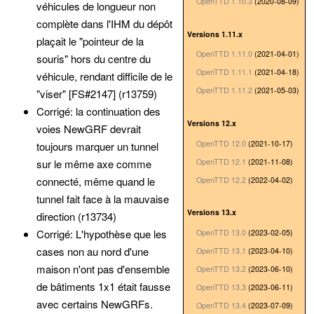
OpenTTD 1.10.3
(2020-08-09)
véhicules de longueur non
complète dans l'IHM du dépôt
Versions 1.11.x
plaçait le "pointeur de la
OpenTTD 1.11.0
(2021-04-01)
souris" hors du centre du
OpenTTD 1.11.1
(2021-04-18)
véhicule, rendant difficile de le
OpenTTD 1.11.2
(2021-05-03)
"viser" [FS#2147] (r13759)
Corrigé: la continuation des
Versions 12.x
voies NewGRF devrait
OpenTTD 12.0
(2021-10-17)
toujours marquer un tunnel
OpenTTD 12.1
(2021-11-08)
sur le même axe comme
connecté, même quand le
OpenTTD 12.2
(2022-04-02)
tunnel fait face à la mauvaise
Versions 13.x
direction (r13734)
Corrigé: L'hypothèse que les
OpenTTD 13.0
(2023-02-05)
cases non au nord d'une
OpenTTD 13.1
(2023-04-10)
maison n'ont pas d'ensemble
OpenTTD 13.2
(2023-06-10)
de bâtiments 1x1 était fausse
OpenTTD 13.3
(2023-06-11)
avec certains NewGRFs.
OpenTTD 13.4
(2023-07-09)