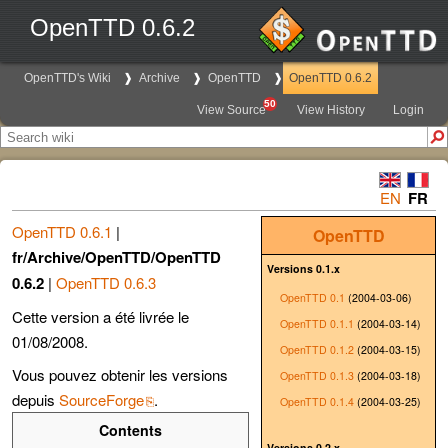
OpenTTD 0.6.2
OpenTTD's Wiki
Archive
OpenTTD
OpenTTD 0.6.2
50
View Source
View History
Login
EN
FR
OpenTTD 0.6.1
|
OpenTTD
fr/Archive/OpenTTD/OpenTTD
Versions 0.1.x
0.6.2
|
OpenTTD 0.6.3
OpenTTD 0.1
(2004-03-06)
Cette version a été livrée le
OpenTTD 0.1.1
(2004-03-14)
01/08/2008.
OpenTTD 0.1.2
(2004-03-15)
Vous pouvez obtenir les versions
OpenTTD 0.1.3
(2004-03-18)
depuis
SourceForge
.
OpenTTD 0.1.4
(2004-03-25)
Contents
Versions 0.2.x