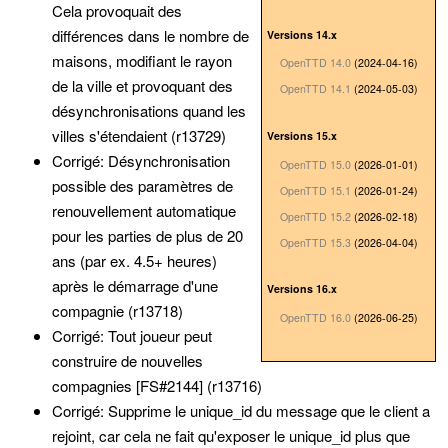
Cela provoquait des
différences dans le nombre de
Versions 14.x
maisons, modifiant le rayon
OpenTTD 14.0
(2024-04-16)
de la ville et provoquant des
OpenTTD 14.1
(2024-05-03)
désynchronisations quand les
villes s'étendaient (r13729)
Versions 15.x
Corrigé: Désynchronisation
OpenTTD 15.0
(2026-01-01)
possible des paramètres de
OpenTTD 15.1
(2026-01-24)
renouvellement automatique
OpenTTD 15.2
(2026-02-18)
pour les parties de plus de 20
OpenTTD 15.3
(2026-04-04)
ans (par ex. 4.5+ heures)
après le démarrage d'une
Versions 16.x
compagnie (r13718)
OpenTTD 16.0
(2026-06-25)
Corrigé: Tout joueur peut
construire de nouvelles
compagnies [FS#2144] (r13716)
Corrigé: Supprime le unique_id du message que le client a
rejoint, car cela ne fait qu'exposer le unique_id plus que