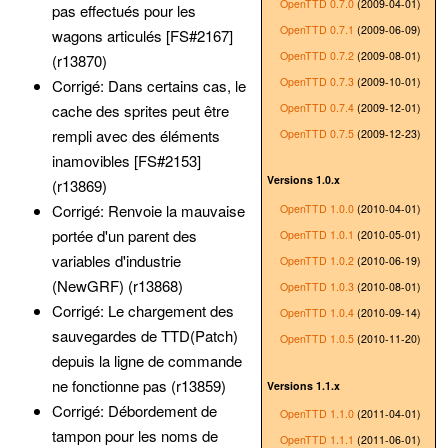
OpenTTD 0.7.0
(2009-04-01)
pas effectués pour les
OpenTTD 0.7.1
(2009-06-09)
wagons articulés [FS#2167]
OpenTTD 0.7.2
(2009-08-01)
(r13870)
OpenTTD 0.7.3
(2009-10-01)
Corrigé: Dans certains cas, le
OpenTTD 0.7.4
(2009-12-01)
cache des sprites peut être
rempli avec des éléments
OpenTTD 0.7.5
(2009-12-23)
inamovibles [FS#2153]
Versions 1.0.x
(r13869)
Corrigé: Renvoie la mauvaise
OpenTTD 1.0.0
(2010-04-01)
portée d'un parent des
OpenTTD 1.0.1
(2010-05-01)
variables d'industrie
OpenTTD 1.0.2
(2010-06-19)
(NewGRF) (r13868)
OpenTTD 1.0.3
(2010-08-01)
Corrigé: Le chargement des
OpenTTD 1.0.4
(2010-09-14)
sauvegardes de TTD(Patch)
OpenTTD 1.0.5
(2010-11-20)
depuis la ligne de commande
ne fonctionne pas (r13859)
Versions 1.1.x
Corrigé: Débordement de
OpenTTD 1.1.0
(2011-04-01)
tampon pour les noms de
OpenTTD 1.1.1
(2011-06-01)