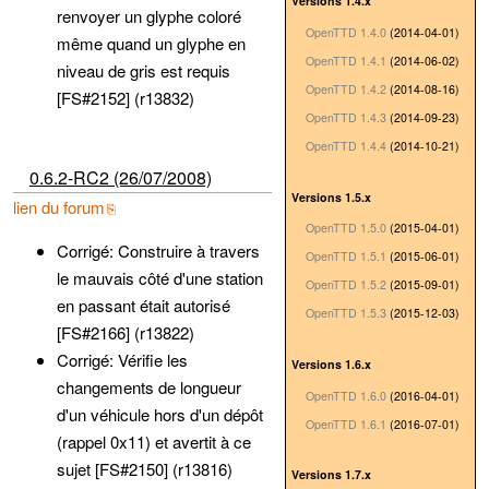
Versions 1.4.x
renvoyer un glyphe coloré
OpenTTD 1.4.0
(2014-04-01)
même quand un glyphe en
OpenTTD 1.4.1
(2014-06-02)
niveau de gris est requis
OpenTTD 1.4.2
(2014-08-16)
[FS#2152] (r13832)
OpenTTD 1.4.3
(2014-09-23)
OpenTTD 1.4.4
(2014-10-21)
0.6.2-RC2 (26/07/2008)
Versions 1.5.x
lien du forum
OpenTTD 1.5.0
(2015-04-01)
Corrigé: Construire à travers
OpenTTD 1.5.1
(2015-06-01)
le mauvais côté d'une station
OpenTTD 1.5.2
(2015-09-01)
en passant était autorisé
OpenTTD 1.5.3
(2015-12-03)
[FS#2166] (r13822)
Corrigé: Vérifie les
Versions 1.6.x
changements de longueur
OpenTTD 1.6.0
(2016-04-01)
d'un véhicule hors d'un dépôt
OpenTTD 1.6.1
(2016-07-01)
(rappel 0x11) et avertit à ce
sujet [FS#2150] (r13816)
Versions 1.7.x