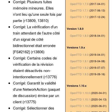
Corrigé: Plusieurs fuites
OpenTTD 1.7.0
(2017-04-01)
mémoire mineures. Elles
OpenTTD 1.7.1
(2017-06-13)
n'ont lieu qu'une seule fois par
OpenTTD 1.7.2
(2017-12-24)
partie (r13809, 13810)
Corrigé: La vérification d'un
Version 1.8.0
train attendant de l'autre côté
OpenTTD 1.8.0
(2018-04-01)
d'un signal de côté
bidirectionnel était erronée
Versions 1.9.x
[FS#2162] (r13806)
OpenTTD 1.9.0
(2019-04-01)
Corrigé: Certains codes de
OpenTTD 1.9.1
(2019-04-08)
vérification de la révision
OpenTTD 1.9.2
(2019-07-07)
étaient désactivés non-
OpenTTD 1.9.3
(2019-09-16)
intentionnellement (r13776)
Corrigé: Garantit la validité
Versions 1.10.x
d'une NetworkAction (paquet
OpenTTD 1.10.0
(2020-04-01)
de discussion) émise par un
OpenTTD 1.10.1
(2020-04-13)
client (r13775)
OpenTTD 1.10.2
(2020-06-01)
Corrigé: Sélectionner des