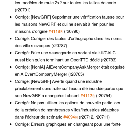
les modèles de route 2x2 sur toutes les tailles de carte
(r20791)
Corrigé: [NewGRF] Supprimer une vérification fausse pour
les maisons NewGRF et qui ne servait à rien pour les
maisons d'origine
#4118
(r20790)
Corrigé: Corriger des fautes d'orthographe dans les noms
des ville slovaques (r20787)
Corrigé: Faire une sauvegarde en sortant via kill/Ctrl-C
aussi bien qu'en terminant un OpenTTD dédié (r20783)
Corrigé: [NonIA] AIEventCompanyAskMerger était déguisé
en AIEventCompanyMerger (r20765)
Corrigé: [NewGRF] Avertir quand une industrie
préalablement construite sur l'eau a été inondée parce que
son NewGRF a changé/est absent
#4112
(r20754)
Corrigé: Ne pas utiliser les options de nouvelle partie lors
de la création de nombreuses villes/industries aléatoires
dans l'éditeur de scénario
#4094
(r20712, r20711)
Corrigé: Erreurs graphiques en changeant pour une fonte