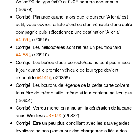
Action7/9 de type 0x0D et 0x0E comme documenté
(r20979)
Corrigé: Plantage quand, alors que le curseur 'Aller à' est
actif, vous ouvrez la liste d'ordres d'un véhicule d'une autre
compagnie puis sélectionnez une destination 'Aller à'
#4159
(r20916)
Corrigé: Les hélicoptères sont retirés un peu trop tard
#4155
(r20910)
Corrigé: Les barres d'outil de route/eau ne sont pas mises
à jour quand le premier véhicule de leur type devient
disponible
#4141
(r20856)
Corrigé: Les boutons de légende de la petite carte doivent
tous être de même taille, même si leur contenu ne l'est pas
(r20851)
Corrigé: Verrou mortel en annulant la génération de la carte
sous Windows
#3707
(r20822)
Corrigé: Être un peu plus conciliant avec les sauvegardes
invalides; ne pas planter sur des chargements liés à des