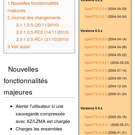
1
Nouvelles fonctionnalités
OpenTTD 0.2.0
(2004-04-03)
majeures
OpenTTD 0.2.1
(2004-04-04)
2
Journal des changements
2.1
1.0.5 (20/11/2010)
Versions 0.3.x
2.2
1.0.5-RC2 (14/11/2010)
2.3
1.0.5-RC1 (31/10/2010)
OpenTTD 0.3.0
(2004-04-14)
3
Voir aussi
OpenTTD 0.3.1
(2004-04-26)
OpenTTD 0.3.2
(2004-05-22)
OpenTTD 0.3.2.1
(2004-05-23)
Nouvelles
OpenTTD 0.3.3
(2004-07-14)
fonctionnalités
OpenTTD 0.3.4
(2004-09-14)
OpenTTD 0.3.5
(2004-12-24)
majeures
OpenTTD 0.3.6
(2005-01-24)
Alerter l'utilisateur si une
Versions 0.4.x
sauvegarde compressée
OpenTTD 0.4.0
(2005-05-15)
avec XZ/LZMA est chargée
OpenTTD 0.4.0.1
(2005-05-21)
Charges les ensembles
OpenTTD 0.4.5
(2006-01-31)