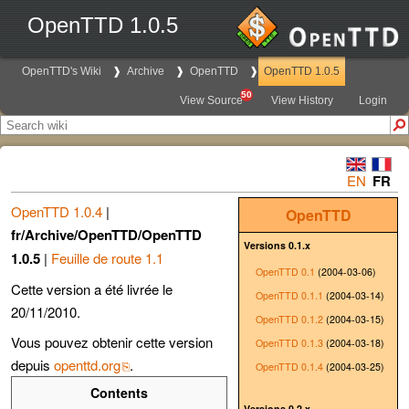
OpenTTD 1.0.5
OpenTTD's Wiki
Archive
OpenTTD
OpenTTD 1.0.5
50
View Source
View History
Login
EN
FR
OpenTTD 1.0.4
|
OpenTTD
fr/Archive/OpenTTD/OpenTTD
Versions 0.1.x
1.0.5
|
Feuille de route 1.1
OpenTTD 0.1
(2004-03-06)
Cette version a été livrée le
OpenTTD 0.1.1
(2004-03-14)
20/11/2010.
OpenTTD 0.1.2
(2004-03-15)
Vous pouvez obtenir cette version
OpenTTD 0.1.3
(2004-03-18)
depuis
openttd.org
.
OpenTTD 0.1.4
(2004-03-25)
Contents
Versions 0.2.x