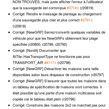
NON TROUVÉS, mais juste afficher l'erreur à l'utilisateur
que la sauvegarde est corrompue
#3714
(r20819)
Corrigé: Rendre le message de plantage au chargement
d'une sauvegarde plus clair et plus correct
#3791
(r20818)
Corrigé: [NewGRF] Serrez/convertir quelques variables de
véhicule pour que les NewGRFs obtiennent leur plage
spécifiée (r20800, r20799, r20792)
Corrigé: [NonIA] Documenter que
AITile::HasTransportType ne fonctionne pas pour
TRANSPORT_AIR
#4117
(r20798)
Corrigé: [NewGRF] Désactiver les maisons sans taille
disponibles selon leurs drapeaux de construction (r20797)
Corrigé: [NewGRF] S'assurer que toutes les maisons dans
un tableau de spécification de maisons sont correctes. Il
était possible qu'une partie d'une maison multicases soit
copiée car le tableau était plein (r20796)
Corrigé: Construire des maisons 2x2 ne marchait pas pour