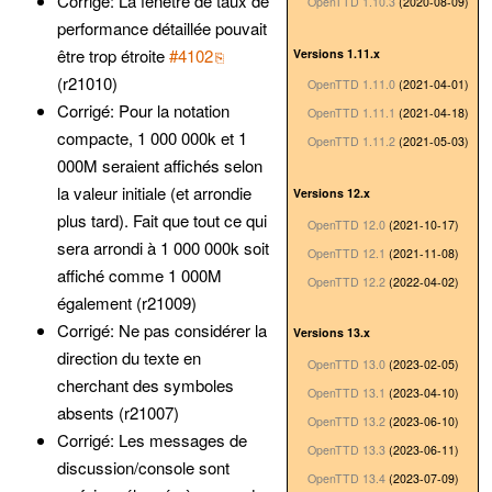
Corrigé: La fenêtre de taux de
OpenTTD 1.10.3
(2020-08-09)
performance détaillée pouvait
être trop étroite
#4102
Versions 1.11.x
(r21010)
OpenTTD 1.11.0
(2021-04-01)
Corrigé: Pour la notation
OpenTTD 1.11.1
(2021-04-18)
compacte, 1 000 000k et 1
OpenTTD 1.11.2
(2021-05-03)
000M seraient affichés selon
la valeur initiale (et arrondie
Versions 12.x
plus tard). Fait que tout ce qui
OpenTTD 12.0
(2021-10-17)
sera arrondi à 1 000 000k soit
OpenTTD 12.1
(2021-11-08)
affiché comme 1 000M
OpenTTD 12.2
(2022-04-02)
également (r21009)
Corrigé: Ne pas considérer la
Versions 13.x
direction du texte en
OpenTTD 13.0
(2023-02-05)
cherchant des symboles
OpenTTD 13.1
(2023-04-10)
absents (r21007)
OpenTTD 13.2
(2023-06-10)
Corrigé: Les messages de
OpenTTD 13.3
(2023-06-11)
discussion/console sont
OpenTTD 13.4
(2023-07-09)