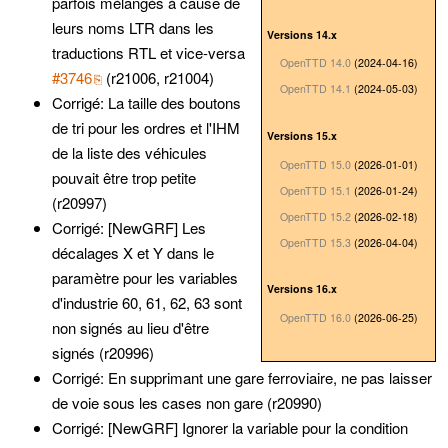
parfois mélangés à cause de
leurs noms LTR dans les
Versions 14.x
traductions RTL et vice-versa
OpenTTD 14.0
(2024-04-16)
#3746
(r21006, r21004)
OpenTTD 14.1
(2024-05-03)
Corrigé: La taille des boutons
de tri pour les ordres et l'IHM
Versions 15.x
de la liste des véhicules
OpenTTD 15.0
(2026-01-01)
pouvait être trop petite
OpenTTD 15.1
(2026-01-24)
(r20997)
OpenTTD 15.2
(2026-02-18)
Corrigé: [NewGRF] Les
OpenTTD 15.3
(2026-04-04)
décalages X et Y dans le
paramètre pour les variables
Versions 16.x
d'industrie 60, 61, 62, 63 sont
OpenTTD 16.0
(2026-06-25)
non signés au lieu d'être
signés (r20996)
Corrigé: En supprimant une gare ferroviaire, ne pas laisser
de voie sous les cases non gare (r20990)
Corrigé: [NewGRF] Ignorer la variable pour la condition