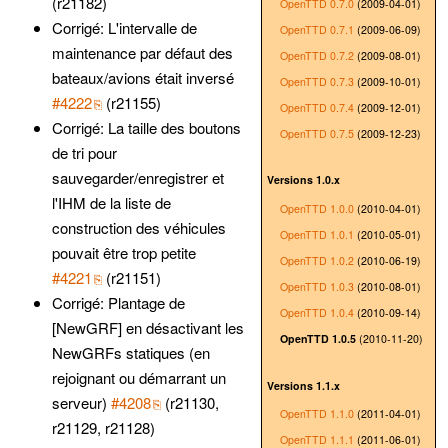
(r21182)
OpenTTD 0.7.0
(2009-04-01)
Corrigé: L'intervalle de
OpenTTD 0.7.1
(2009-06-09)
maintenance par défaut des
OpenTTD 0.7.2
(2009-08-01)
bateaux/avions était inversé
OpenTTD 0.7.3
(2009-10-01)
#4222
(r21155)
OpenTTD 0.7.4
(2009-12-01)
Corrigé: La taille des boutons
OpenTTD 0.7.5
(2009-12-23)
de tri pour
sauvegarder/enregistrer et
Versions 1.0.x
l'IHM de la liste de
OpenTTD 1.0.0
(2010-04-01)
construction des véhicules
OpenTTD 1.0.1
(2010-05-01)
pouvait être trop petite
OpenTTD 1.0.2
(2010-06-19)
#4221
(r21151)
OpenTTD 1.0.3
(2010-08-01)
Corrigé: Plantage de
OpenTTD 1.0.4
(2010-09-14)
[NewGRF] en désactivant les
OpenTTD 1.0.5
(2010-11-20)
NewGRFs statiques (en
rejoignant ou démarrant un
Versions 1.1.x
serveur)
#4208
(r21130,
OpenTTD 1.1.0
(2011-04-01)
r21129, r21128)
OpenTTD 1.1.1
(2011-06-01)