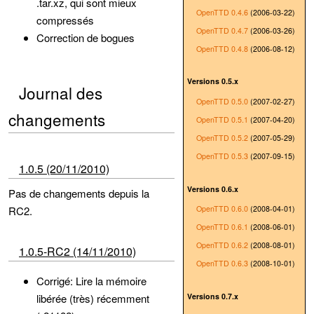
.tar.xz, qui sont mieux
OpenTTD 0.4.6
(2006-03-22)
compressés
OpenTTD 0.4.7
(2006-03-26)
Correction de bogues
OpenTTD 0.4.8
(2006-08-12)
Versions 0.5.x
Journal des
OpenTTD 0.5.0
(2007-02-27)
changements
OpenTTD 0.5.1
(2007-04-20)
OpenTTD 0.5.2
(2007-05-29)
OpenTTD 0.5.3
(2007-09-15)
1.0.5 (20/11/2010)
Versions 0.6.x
Pas de changements depuis la
RC2.
OpenTTD 0.6.0
(2008-04-01)
OpenTTD 0.6.1
(2008-06-01)
OpenTTD 0.6.2
(2008-08-01)
1.0.5-RC2 (14/11/2010)
OpenTTD 0.6.3
(2008-10-01)
Corrigé: Lire la mémoire
Versions 0.7.x
libérée (très) récemment