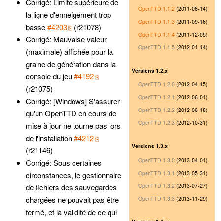
Corrigé: Limite supérieure de
OpenTTD 1.1.2
(2011-08-14)
la ligne d'enneigement trop
OpenTTD 1.1.3
(2011-09-16)
basse
#4203
(r21078)
OpenTTD 1.1.4
(2011-12-05)
Corrigé: Mauvaise valeur
OpenTTD 1.1.5
(2012-01-14)
(maximale) affichée pour la
graine de génération dans la
Versions 1.2.x
console du jeu
#4192
OpenTTD 1.2.0
(2012-04-15)
(r21075)
OpenTTD 1.2.1
(2012-06-01)
Corrigé: [Windows] S'assurer
OpenTTD 1.2.2
(2012-06-18)
qu'un OpenTTD en cours de
OpenTTD 1.2.3
(2012-10-31)
mise à jour ne tourne pas lors
de l'installation
#4212
Versions 1.3.x
(r21146)
OpenTTD 1.3.0
(2013-04-01)
Corrigé: Sous certaines
OpenTTD 1.3.1
(2013-05-31)
circonstances, le gestionnaire
OpenTTD 1.3.2
(2013-07-27)
de fichiers des sauvegardes
chargées ne pouvait pas être
OpenTTD 1.3.3
(2013-11-29)
fermé, et la validité de ce qui