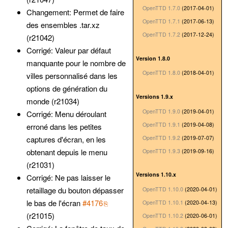
OpenTTD 1.7.0
(2017-04-01)
Changement: Permet de faire
OpenTTD 1.7.1
(2017-06-13)
des ensembles .tar.xz
OpenTTD 1.7.2
(2017-12-24)
(r21042)
Corrigé: Valeur par défaut
Version 1.8.0
manquante pour le nombre de
OpenTTD 1.8.0
(2018-04-01)
villes personnalisé dans les
options de génération du
Versions 1.9.x
monde (r21034)
OpenTTD 1.9.0
(2019-04-01)
Corrigé: Menu déroulant
OpenTTD 1.9.1
(2019-04-08)
erroné dans les petites
OpenTTD 1.9.2
(2019-07-07)
captures d'écran, en les
obtenant depuis le menu
OpenTTD 1.9.3
(2019-09-16)
(r21031)
Versions 1.10.x
Corrigé: Ne pas laisser le
retaillage du bouton dépasser
OpenTTD 1.10.0
(2020-04-01)
le bas de l'écran
#4176
OpenTTD 1.10.1
(2020-04-13)
(r21015)
OpenTTD 1.10.2
(2020-06-01)