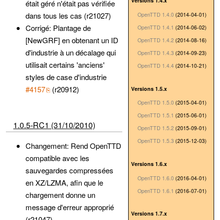
Versions 1.4.x
était géré n'était pas vérifiée
dans tous les cas (r21027)
OpenTTD 1.4.0
(2014-04-01)
Corrigé: Plantage de
OpenTTD 1.4.1
(2014-06-02)
[NewGRF] en obtenant un ID
OpenTTD 1.4.2
(2014-08-16)
d'industrie à un décalage qui
OpenTTD 1.4.3
(2014-09-23)
utilisait certains 'anciens'
OpenTTD 1.4.4
(2014-10-21)
styles de case d'industrie
#4157
(r20912)
Versions 1.5.x
OpenTTD 1.5.0
(2015-04-01)
OpenTTD 1.5.1
(2015-06-01)
1.0.5-RC1 (31/10/2010)
OpenTTD 1.5.2
(2015-09-01)
OpenTTD 1.5.3
(2015-12-03)
Changement: Rend OpenTTD
compatible avec les
Versions 1.6.x
sauvegardes compressées
OpenTTD 1.6.0
(2016-04-01)
en XZ/LZMA, afin que le
OpenTTD 1.6.1
(2016-07-01)
chargement donne un
message d'erreur approprié
Versions 1.7.x
(r21047)