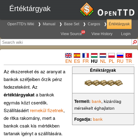
Értéktárgyak
OpenTTD's Wiki
Manual
Base Set
Cargos
Értéktárgyak
10
View Source
View History
Login
EN
ES
FR
HU
NL
PL
RU
TR
Értéktárgyak
Az ékszereket és az aranyat a
bankok széfjeiben őrzik pénz
fedezeteként. Az
értéktárgyakat
a bankok
Termeli:
bank
, kizárólag
egymás közt cserélik.
mérsékelt éghajlaton
Szállításáért
remekül fizetnek
,
de ritka rakomány, mert a
Fogadja:
bank
bankok csak kis mértékben
tartanak igényt a szállítására.