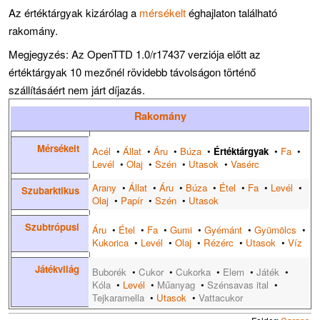
Az értéktárgyak kizárólag a
mérsékelt
éghajlaton található
rakomány.
Megjegyzés: Az OpenTTD 1.0/r17437 verziója előtt az
értéktárgyak 10 mezőnél rövidebb távolságon történő
szállításáért nem járt díjazás.
Rakomány
Mérsékelt
Acél
•
Állat
•
Áru
•
Búza
•
Értéktárgyak
•
Fa
•
Levél
•
Olaj
•
Szén
•
Utasok
•
Vasérc
Arany
•
Állat
•
Áru
•
Búza
•
Étel
•
Fa
•
Levél
•
Szubarktikus
Olaj
•
Papír
•
Szén
•
Utasok
Szubtrópusi
Áru
•
Étel
•
Fa
•
Gumi
•
Gyémánt
•
Gyümölcs
•
Kukorica
•
Levél
•
Olaj
•
Rézérc
•
Utasok
•
Víz
Játékvilág
Buborék
•
Cukor
•
Cukorka
•
Elem
•
Játék
•
Kóla
•
Levél
•
Műanyag
•
Szénsavas ital
•
Tejkaramella
•
Utasok
•
Vattacukor