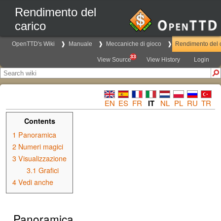
Rendimento del
carico
OpenTTD's Wiki
Manuale
Meccaniche di gioco
Rendimento del 
33
View Source
View History
Login
EN
ES
FR
IT
NL
PL
RU
TR
Contents
1
Panoramica
2
Numeri magici
3
Visualizzazione
3.1
Grafici
4
Vedi anche
Panoramica