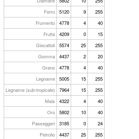
Diamanti
5802
10
255
Ferro
5120
9
255
Frumento
4778
4
40
Frutta
4209
0
15
Giocattoli
5574
25
255
Gomma
4437
2
20
Grano
4778
4
40
Legname
5005
15
255
Legname (sub-tropicale)
7964
15
255
Mais
4322
4
40
Oro
5802
10
40
Passeggeri
3185
0
24
Petrolio
4437
25
255