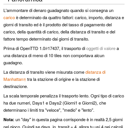
L'ammontare di denaro guadagnato quando si consegna un
carico
è determinato da quattro fattori: carico, importo, distanza e
giorni di transito ed è il prodotto del tasso di pagamento del
carico, della quantità di carico, della distanza di transito e del
fattore tempo determinato dai giorni di transito.
Prima di OpenTTD 1.0/r17437, il trasporto di
oggetti di valore
a
una distanza di meno di 10 tiles non comportava alcun
guadagno.
La distanza di transito viene misurata come
distanza di
Manhattan
tra la stazione di origine e la stazione di
destinazione.
La scala temporale penalizza il trasporto lento. Ogni tipo di carico
ha due numeri, Days1 e Days2 (Giorni1 e Giorni2), che
determinano i limiti tra "veloce", "medio" e "lento".
Nota:
un "day" in questa pagina corrisponde è in realtà 2,5 giorni
nel gioco. Quindi se days_in_transit = 4, allora tu usi 4 nei calcoli