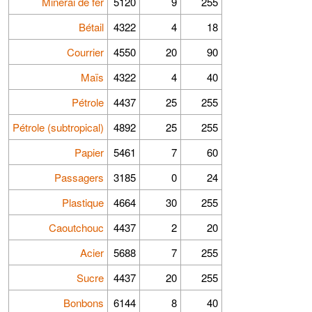
Minerai de fer
5120
9
255
Bétail
4322
4
18
Courrier
4550
20
90
Maïs
4322
4
40
Pétrole
4437
25
255
Pétrole (subtropical)
4892
25
255
Papier
5461
7
60
Passagers
3185
0
24
Plastique
4664
30
255
Caoutchouc
4437
2
20
Acier
5688
7
255
Sucre
4437
20
255
Bonbons
6144
8
40