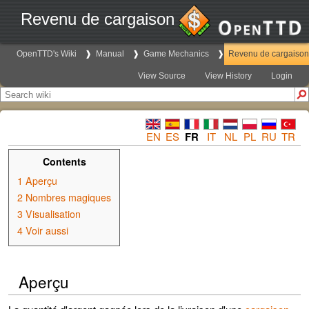
Revenu de cargaison
OpenTTD's Wiki
Manual
Game Mechanics
Revenu de cargaison
View Source
View History
Login
EN
ES
FR
IT
NL
PL
RU
TR
Contents
1
Aperçu
2
Nombres magiques
3
Visualisation
4
Voir aussi
Aperçu