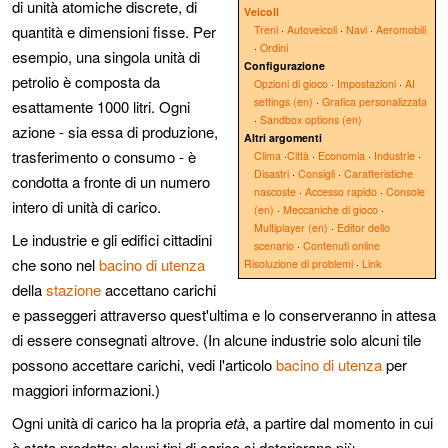
di unità atomiche discrete, di
Veicoli
quantità e dimensioni fisse. Per
Treni
·
Autoveicoli
·
Navi
·
Aeromobili
·
Ordini
esempio, una singola unità di
Configurazione
petrolio è composta da
Opzioni di gioco
·
Impostazioni
·
AI
settings (en)
·
Grafica personalizzata
esattamente 1000 litri. Ogni
·
Sandbox options (en)
azione - sia essa di produzione,
Altri argomenti
trasferimento o consumo - è
Clima
·
Città
·
Economia
·
Industrie
·
Disastri
·
Consigli
·
Caratteristiche
condotta a fronte di un numero
nascoste
·
Accesso rapido
·
Console
intero di unità di carico.
(en)
·
Meccaniche di gioco
·
Multiplayer (en)
·
Editor dello
Le industrie e gli edifici cittadini
scenario
·
Contenuti online
che sono nel
bacino di utenza
Risoluzione di problemi
·
Link
della
stazione
accettano carichi
e passeggeri attraverso quest'ultima e lo conserveranno in attesa
di essere consegnati altrove. (In alcune industrie solo alcuni tile
possono accettare carichi, vedi l'articolo
bacino di utenza
per
maggiori informazioni.)
Ogni unità di carico ha la propria
età
, a partire dal momento in cui
è stata prodotta; alcuni tipi di carico si deteriorano più