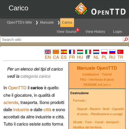
Carico
OpenTTD's Wiki
Manuale
Carico
5
View Source
View History
Login
EN
CA
ES
FR
HU
IT
NL
PL
RU
TR
Manuale OpenTTD
Per un elenco dei tipi di carico
Installazione
·
Tutorial
vedi la
categoria carico
FAQ
·
Interfaccia di gioco
README.md (en)
In
OpenTTD
il
carico
è quello
Costruzione
che il giocatore, in qualità di
Ferrovie
:
azienda
, trasporta. Sono prodotti
dalle
industrie
e dalle
città
e sono
Segnali
·
Stazioni
·
Nodi
·
Capacità
di carico
·
Pianificazione e consigli
accettati da altre industrie e città.
Strade
·
Tram
·
Canali
·
Aeroporti
·
Tutto il carico esiste sotto forma
Modifica del territorio