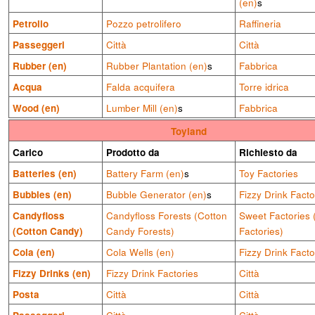
(en)
s
Petrolio
Pozzo petrolifero
Raffineria
Passeggeri
Città
Città
Rubber (en)
Rubber Plantation (en)
s
Fabbrica
Acqua
Falda acquifera
Torre idrica
Wood (en)
Lumber Mill (en)
s
Fabbrica
Toyland
Carico
Prodotto da
Richiesto da
Batteries (en)
Battery Farm (en)
s
Toy Factories
Bubbles (en)
Bubble Generator (en)
s
Fizzy Drink Facto
Candyfloss
Candyfloss Forests (Cotton
Sweet Factories
(Cotton Candy)
Candy Forests)
Factories)
Cola (en)
Cola Wells (en)
Fizzy Drink Facto
Fizzy Drinks (en)
Fizzy Drink Factories
Città
Posta
Città
Città