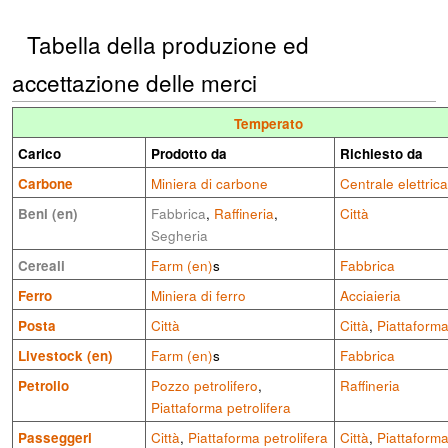
Tabella della produzione ed
accettazione delle merci
Temperato
Carico
Prodotto da
Richiesto da
Carbone
Miniera di carbone
Centrale elettrica
Beni (en)
Fabbrica
,
Raffineria
,
Città
Segheria
Cereali
Farm (en)
s
Fabbrica
Ferro
Miniera di ferro
Acciaieria
Posta
Città
Città
,
Piattaforma
Livestock (en)
Farm (en)
s
Fabbrica
Petrolio
Pozzo petrolifero
,
Raffineria
Piattaforma petrolifera
Passeggeri
Città
,
Piattaforma petrolifera
Città
,
Piattaforma