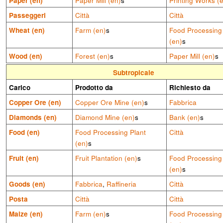
Paper (en)
Paper Mill (en)
s
Printing Works (
Passeggeri
Città
Città
Wheat (en)
Farm (en)
s
Food Processing
(en)
s
Wood (en)
Forest (en)
s
Paper Mill (en)
s
Subtropicale
Carico
Prodotto da
Richiesto da
Copper Ore (en)
Copper Ore Mine (en)
s
Fabbrica
Diamonds (en)
Diamond Mine (en)
s
Bank (en)
s
Food (en)
Food Processing Plant
Città
(en)
s
Fruit (en)
Fruit Plantation (en)
s
Food Processing
(en)
s
Goods (en)
Fabbrica
,
Raffineria
Città
Posta
Città
Città
Maize (en)
Farm (en)
s
Food Processing