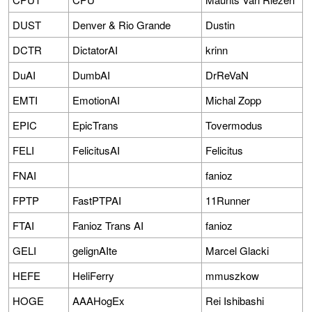
DUST
Denver & Rio Grande
Dustin
DCTR
DictatorAI
krinn
DuAI
DumbAI
DrReVaN
EMTI
EmotionAI
Michal Zopp
EPIC
EpicTrans
Tovermodus
FELI
FelicitusAI
Felicitus
FNAI
fanioz
FPTP
FastPTPAI
11Runner
FTAI
Fanioz Trans AI
fanioz
GELI
gelignAIte
Marcel Glacki
HEFE
HeliFerry
mmuszkow
HOGE
AAAHogEx
Rei Ishibashi