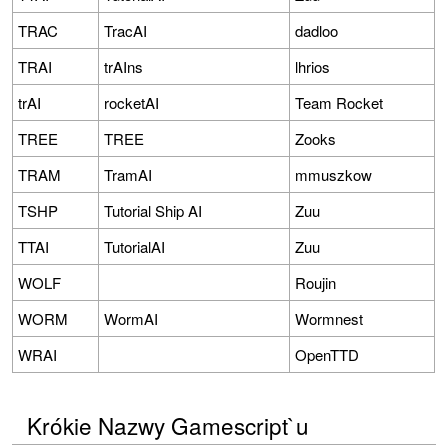
TRAC
TracAI
dadloo
TRAI
trAIns
lhrios
trAI
rocketAI
Team Rocket
TREE
TREE
Zooks
TRAM
TramAI
mmuszkow
TSHP
Tutorial Ship AI
Zuu
TTAI
TutorialAI
Zuu
WOLF
Roujin
WORM
WormAI
Wormnest
WRAI
OpenTTD
Krókie Nazwy Gamescript`u