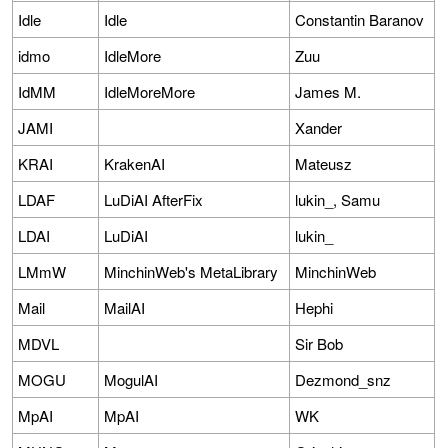
Idle
Idle
Constantin Baranov
idmo
IdleMore
Zuu
IdMM
IdleMoreMore
James M.
JAMI
Xander
KRAI
KrakenAI
Mateusz
LDAF
LuDiAI AfterFix
lukin_, Samu
LDAI
LuDiAI
lukin_
LMmW
MinchinWeb's MetaLibrary
MinchinWeb
Mail
MailAI
Hephi
MDVL
Sir Bob
MOGU
MogulAI
Dezmond_snz
MpAI
MpAI
WK