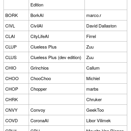
Edition
BORK
BorkAI
marco.r
CIVL
CivilAI
David Dallaston
CLAI
CityLifeAI
Firrel
CLUP
Clueless Plus
Zuu
CLUS
Clueless Plus (dev edition)
Zuu
CHIO
Grinchios
Callum
CHOO
ChooChoo
Michiel
CHOP
Chopper
marbs
CHRK
Chruker
CNVY
Convoy
GeekToo
COVD
CoronaAI
Libor Vilimek
CPU1
CPU
Maurits Van Riezen