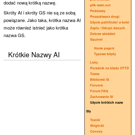
dodać nową krótką nazwę.
plik main.nut
Podstawy
Skróty AI i skróty GS nie są ze sobą
Poszukiwacz drogi
powiązane. Jako taka, krótka nazwa AI
Użycie pathfinder`
a
kolei
może również istnieć jako krótka
Zapis / Odczyt danych
Dobrze wiedzieć
nazwa GS.
Squirrel
Home page
Krótkie Nazwy AI
Typowe błędy
Listy
Poradnik na błędy OTTD
Trams
Biblioteki SI
Forum
Forum FAQ
Zachowanie SI
Użycie krótkich nazw
SIy
TestAI
WrightAI
Convoy