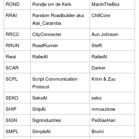
ROND
Rondje om de Kerk
ManInTheBox
RRAI
Random Roadbuilder aka
ChillCore
Aiai_Caramba
RRCC
CityConnecter
Aun Johnsen
RRUN
RoadRunner
Steffl
Rwai
RailwAI
RailwAI
SCAR
Darker
SCPL
Script Communication
Krinn & Zuu
Protocol
SEKO
SekoAI
seko
SHIP
ShipAI
mmuszkow
SIGN
SignIndustries
PeiXiaoHan
SMPL
SimpleAI
Brumi