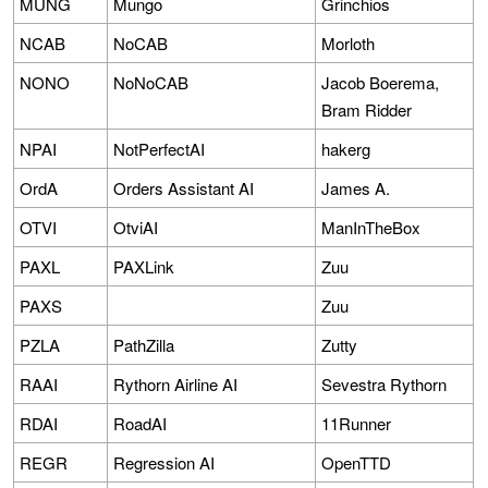
MUNG
Mungo
Grinchios
NCAB
NoCAB
Morloth
NONO
NoNoCAB
Jacob Boerema,
Bram Ridder
NPAI
NotPerfectAI
hakerg
OrdA
Orders Assistant AI
James A.
OTVI
OtviAI
ManInTheBox
PAXL
PAXLink
Zuu
PAXS
Zuu
PZLA
PathZilla
Zutty
RAAI
Rythorn Airline AI
Sevestra Rythorn
RDAI
RoadAI
11Runner
REGR
Regression AI
OpenTTD