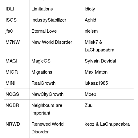
IDLI
Limitations
idioty
ISGS
IndustryStabilizer
Aphid
jfs0
Eternal Love
nielsm
M7NW
New World Disorder
Milek7 &
LaChupacabra
MAGI
MagicGS
Sylvain Devidal
MIGR
Migrations
Max Maton
MINI
RealGrowth
lukasz1985
NCGS
NewCityGrowth
Moep
NGBR
Neighbours are
Zuu
important
NRWD
Renewed World
keoz & LaChupacabra
Disorder