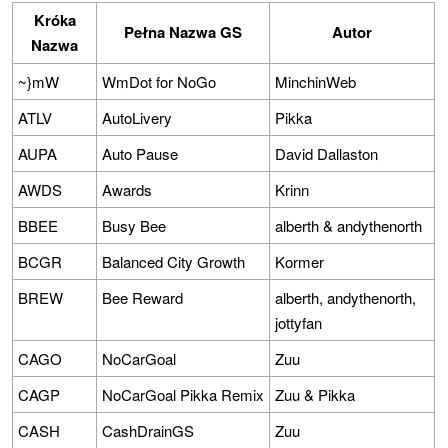
Króka
Pełna Nazwa GS
Autor
Nazwa
~}mW
WmDot for NoGo
MinchinWeb
ATLV
AutoLivery
Pikka
AUPA
Auto Pause
David Dallaston
AWDS
Awards
Krinn
BBEE
Busy Bee
alberth & andythenorth
BCGR
Balanced City Growth
Kormer
BREW
Bee Reward
alberth, andythenorth,
jottyfan
CAGO
NoCarGoal
Zuu
CAGP
NoCarGoal Pikka Remix
Zuu & Pikka
CASH
CashDrainGS
Zuu