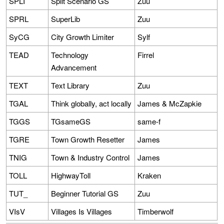
SPLI
Split Scenario GS
Zuu
SPRL
SuperLib
Zuu
SyCG
City Growth Limiter
Sylf
TEAD
Technology
Firrel
Advancement
TEXT
Text Library
Zuu
TGAL
Think globally, act locally
James & McZapkie
TGGS
TGsameGS
same-f
TGRE
Town Growth Resetter
James
TNIG
Town & Industry Control
James
TOLL
HighwayToll
Kraken
TUT_
Beginner Tutorial GS
Zuu
VIsV
Villages Is Villages
Timberwolf