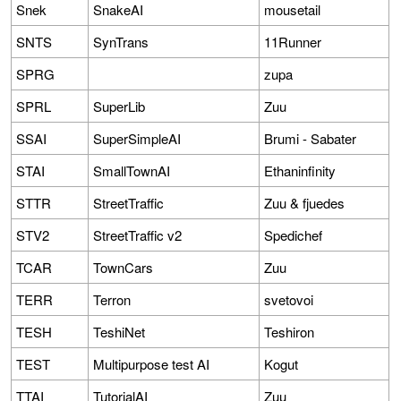
Snek
SnakeAI
mousetail
SNTS
SynTrans
11Runner
SPRG
zupa
SPRL
SuperLib
Zuu
SSAI
SuperSimpleAI
Brumi - Sabater
STAI
SmallTownAI
Ethaninfinity
STTR
StreetTraffic
Zuu & fjuedes
STV2
StreetTraffic v2
Spedichef
TCAR
TownCars
Zuu
TERR
Terron
svetovoi
TESH
TeshiNet
Teshiron
TEST
Multipurpose test AI
Kogut
TTAI
TutorialAI
Zuu