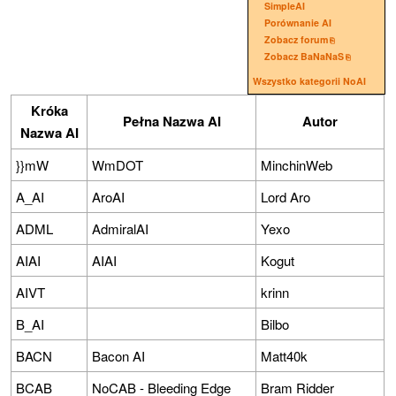
SimpleAI
Porównanie AI
Zobacz forum
Zobacz BaNaNaS
Wszystko kategorii NoAI
Króka
Pełna Nazwa AI
Autor
Nazwa AI
}}mW
WmDOT
MinchinWeb
A_AI
AroAI
Lord Aro
ADML
AdmiralAI
Yexo
AIAI
AIAI
Kogut
AIVT
krinn
B_AI
Bilbo
BACN
Bacon AI
Matt40k
BCAB
NoCAB - Bleeding Edge
Bram Ridder