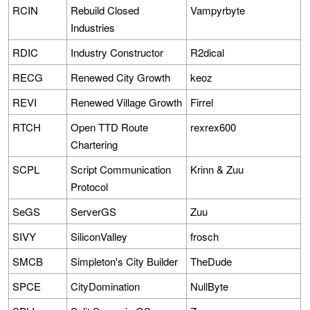
RCIN
Rebuild Closed
Vampyrbyte
Industries
RDIC
Industry Constructor
R2dical
RECG
Renewed City Growth
keoz
REVI
Renewed Village Growth
Firrel
RTCH
Open TTD Route
rexrex600
Chartering
SCPL
Script Communication
Krinn & Zuu
Protocol
SeGS
ServerGS
Zuu
SIVY
SiliconValley
frosch
SMCB
Simpleton's City Builder
TheDude
SPCE
CityDomination
NullByte