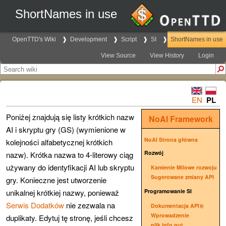
ShortNames in use
OpenTTD's Wiki
Development
Script
SI
ShortNames in use
View Source
View History
Login
EN
PL
Poniżej znajdują się listy krótkich nazw
NoAI Framework
AI i skryptu gry (GS) (wymienione w
NoAI Strona główna
kolejności alfabetycznej krótkich
Rozwój
nazw). Krótka nazwa to 4-literowy ciąg
używany do identyfikacji AI lub skryptu
Kamienie Milowe rozwoju
Sugerowane zmiany API
gry. Konieczne jest utworzenie
unikalnej krótkiej nazwy, ponieważ
Programowanie SI
Serwis Dodatków
nie zezwala na
Dokumentacja API
Wprowadzenie
duplikaty. Edytuj tę stronę, jeśli chcesz
plik info.nut