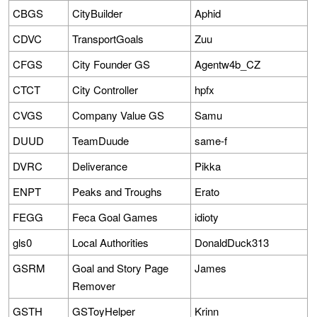
CBGS
CityBuilder
Aphid
CDVC
TransportGoals
Zuu
CFGS
City Founder GS
Agentw4b_CZ
CTCT
City Controller
hpfx
CVGS
Company Value GS
Samu
DUUD
TeamDuude
same-f
DVRC
Deliverance
Pikka
ENPT
Peaks and Troughs
Erato
FEGG
Feca Goal Games
idioty
gls0
Local Authorities
DonaldDuck313
GSRM
Goal and Story Page
James
Remover
GSTH
GSToyHelper
Krinn