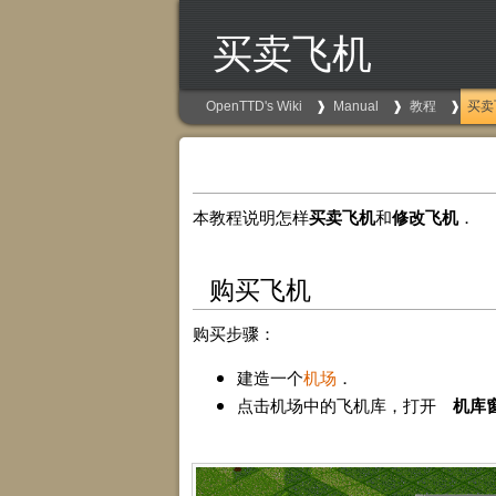
买卖飞机
OpenTTD's Wiki
Manual
教程
买卖
本教程说明怎样
买卖飞机
和
修改飞机
．
购买飞机
购买步骤：
建造一个
机场
．
点击机场中的飞机库，打开
机库