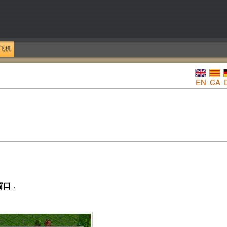
飞机
EN
CA
窗口
．