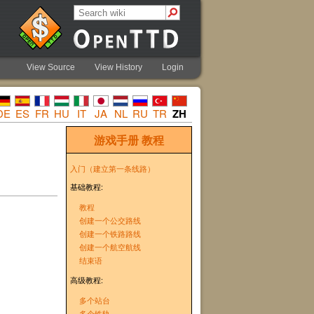
View Source
View History
Login
DE
ES
FR
HU
IT
JA
NL
RU
TR
ZH
游戏手册
教程
入门（建立第一条线路）
基础教程:
教程
创建一个公交路线
创建一个铁路路线
创建一个航空航线
结束语
高级教程:
多个站台
多个铁轨