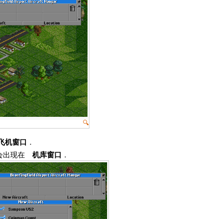
🔍
飞机窗口
．
机会出现在
机库窗口
．