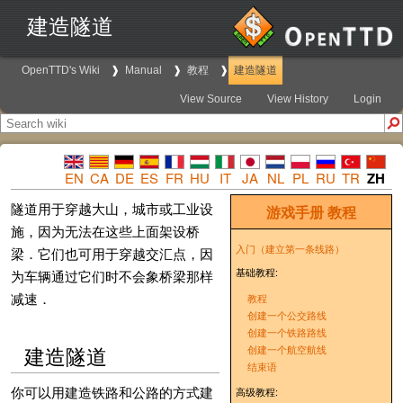
建造隧道
OpenTTD's Wiki
Manual
教程
建造隧道
View Source
View History
Login
EN
CA
DE
ES
FR
HU
IT
JA
NL
PL
RU
TR
ZH
隧道用于穿越大山，城市或工业设
游戏手册
教程
施，因为无法在这些上面架设桥
入门（建立第一条线路）
梁．它们也可用于穿越交汇点，因
基础教程:
为车辆通过它们时不会象桥梁那样
减速．
教程
创建一个公交路线
创建一个铁路路线
建造隧道
创建一个航空航线
结束语
你可以用建造铁路和公路的方式建
高级教程: