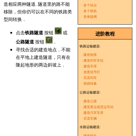
造相应两种隧道. 隧道里的路不能
多个站台
移除，但你仍可以在不同的铁路类
多个铁轨
简单路网
型间转换．
点击
铁路隧道
按钮
或
进阶教程
公路隧道
按钮
．
铁路运输建设:
寻找合适的建造地点．不能
建造铁路
在平地上建造隧道，只有在
建造列车车站
隆起地形的两边斜坡上．
建造车库
放置信号灯
买卖列车
铁路转换
公路运输建设:
建造公路
建造客运或货运车站
建造汽车车库
买卖车辆
水路运输建设:
建造码头