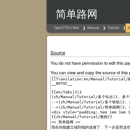
简单路网
OpenTTD's Wiki
Manual
Tutorial
Source
You do not have permission to edit this pa
You can view and copy the source of this 