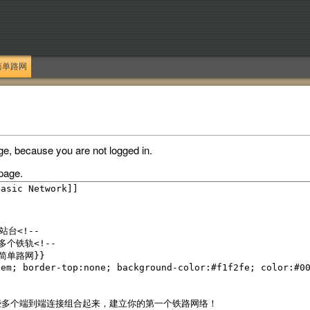
简单路网
ge, because you are not logged in.
page.