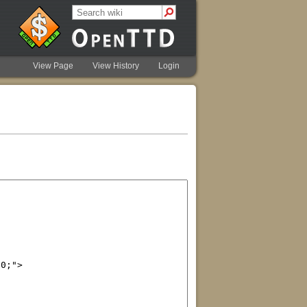
View Page
View History
Login