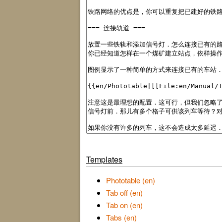
Templates
Phototable (en)
Tab off (en)
Tab on (en)
Tabs (en)