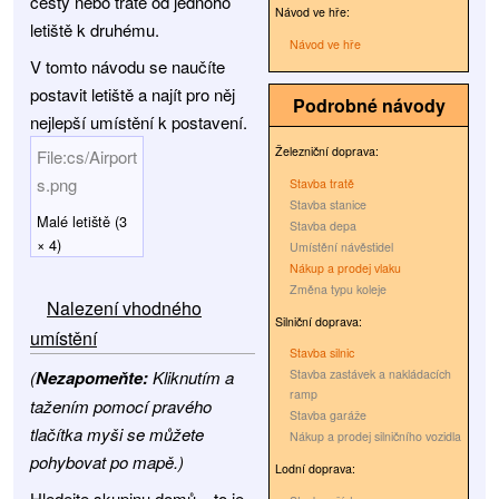
cesty nebo tratě od jednoho
Návod ve hře:
letiště k druhému.
Návod ve hře
V tomto návodu se naučíte
postavit letiště a najít pro něj
Podrobné návody
nejlepší umístění k postavení.
Železniční doprava:
File:cs/Airport
s.png
Stavba tratě
Stavba stanice
Malé letiště (3
Stavba depa
× 4)
Umístění návěstidel
Nákup a prodej vlaku
Změna typu koleje
Nalezení vhodného
Silniční doprava:
umístění
Stavba silnic
(
Nezapomeňte:
Kliknutím a
Stavba zastávek a nakládacích
ramp
tažením pomocí pravého
Stavba garáže
tlačítka myši se můžete
Nákup a prodej silničního vozidla
pohybovat po mapě.)
Lodní doprava:
Hledejte skupinu domů – to je