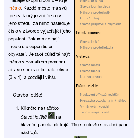
Stavba přístavu
Stavba lodního depa
město
. Každé město má svůj
Nákup a prodej lodě
název, který je zobrazen v
Umístění bóje
jeho středu, za nímž následuje
Stavba průplavu a zdymadla
číslo v závorce vyjadřující jeho
Letecká doprava:
populaci. Pokuste se najít
Stavba letiště
město s alespoň tisíci
Nákup a prodej letadla
obyvateli. Je také důležité najít
Výstavba:
město s dostatkem prostoru,
Stavba mostu
aby se sem vešlo malé letiště
Stavba tunelu
(3 × 4), a později i větší.
Úprava povrchu
Práce s vozidly:
Stavba letiště
Nastavení příkazů vozidlům
Přestavba vozidla na jiný náklad
Vyměňování vozidel
Klikněte na tlačítko
Tvorba skupin vozidel
Stavět letiště
na
hlavním panelu nástrojů. Tím se otevře stavební panel
nástrojů.