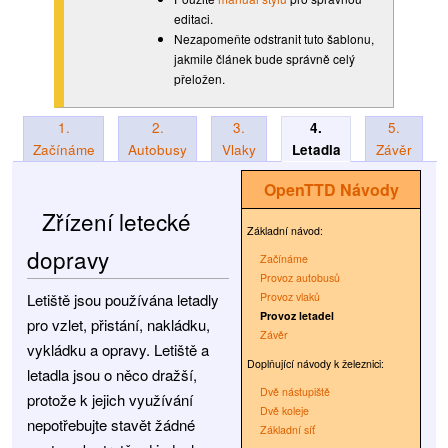
editaci.
Nezapomeňte odstranit tuto šablonu,
jakmile článek bude správně celý
přeložen.
1.
2.
3.
4.
5.
Začínáme
Autobusy
Vlaky
Letadla
Závěr
OpenTTD
Návody
Zřízení letecké
Základní návod:
dopravy
Začínáme
Provoz autobusů
Letiště jsou používána letadly
Provoz vlaků
Provoz letadel
pro vzlet, přistání, nakládku,
Závěr
vykládku a opravy. Letiště a
Doplňující návody k železnici:
letadla jsou o něco dražší,
Dvě nástupiště
protože k jejich využívání
Dvě koleje
nepotřebujte stavět žádné
Základní síť