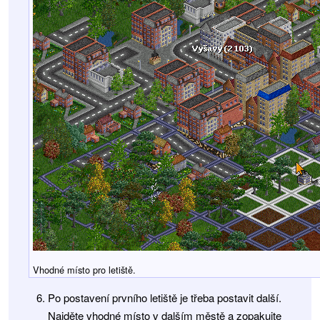
Vhodné místo pro letiště.
Po postavení prvního letiště je třeba postavit další.
Najděte vhodné místo v dalším městě a zopakujte