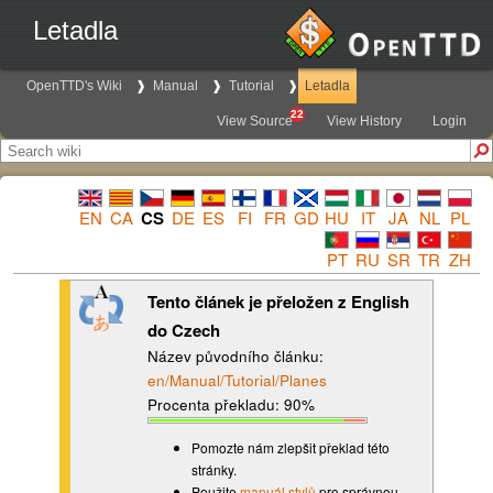
Letadla
OpenTTD's Wiki
Manual
Tutorial
Letadla
22
View Source
View History
Login
EN
CA
CS
DE
ES
FI
FR
GD
HU
IT
JA
NL
PL
PT
RU
SR
TR
ZH
Tento článek je přeložen z English
do Czech
Název původního článku:
en/Manual/Tutorial/Planes
Procenta překladu: 90%
Pomozte nám zlepšit překlad této
stránky.
Použite
manuál stylů
pro správnou