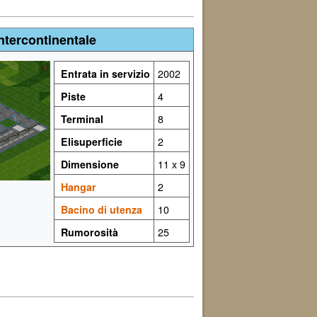
ntercontinentale
Entrata in servizio
2002
Piste
4
Terminal
8
Elisuperficie
2
Dimensione
11 x 9
Hangar
2
Bacino di utenza
10
Rumorosità
25