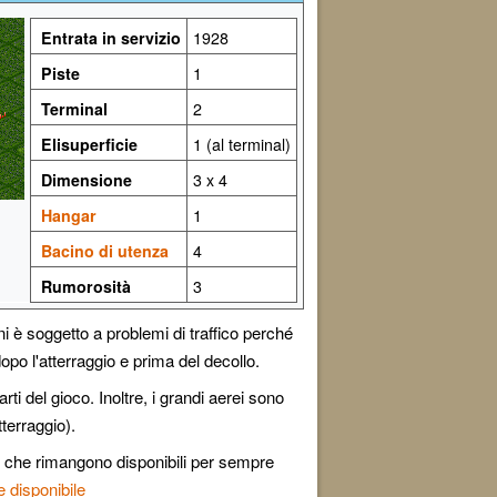
Entrata in servizio
1928
Piste
1
Terminal
2
Elisuperficie
1 (al terminal)
Dimensione
3 x 4
Hangar
1
Bacino di utenza
4
Rumorosità
3
i è soggetto a problemi di traffico perché
dopo l'atterraggio e prima del decollo.
rti del gioco. Inoltre, i grandi aerei sono
tterraggio).
orti che rimangono disponibili per sempre
 disponibile