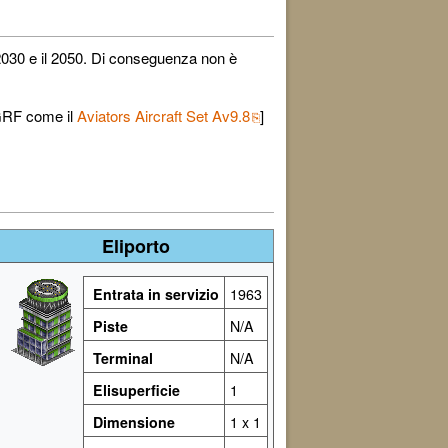
l 2030 e il 2050. Di conseguenza non è
wGRF come il
Aviators Aircraft Set Av9.8
]
Eliporto
Entrata in servizio
1963
Piste
N/A
Terminal
N/A
Elisuperficie
1
Dimensione
1 x 1