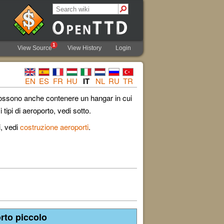
1
View Source
View History
Login
EN
ES
FR
HU
IT
NL
RU
TR
ossono anche contenere un hangar in cui
 tipi di aeroporto, vedi sotto.
i, vedi
costruzione aeroporti
.
rto piccolo