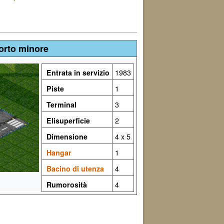
orto minore
Entrata in servizio
1983
Piste
1
Terminal
3
Elisuperficie
2
Dimensione
4 x 5
Hangar
1
Bacino di utenza
4
Rumorosità
4