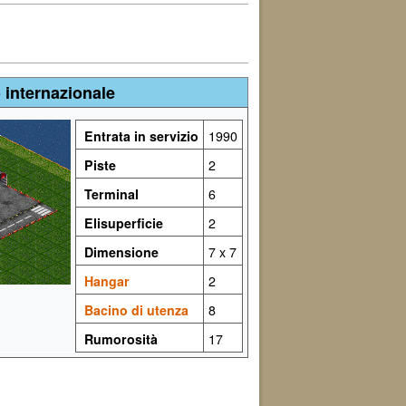
 internazionale
Entrata in servizio
1990
Piste
2
Terminal
6
Elisuperficie
2
Dimensione
7 x 7
Hangar
2
Bacino di utenza
8
Rumorosità
17