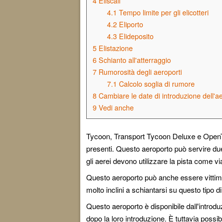
4
Eliscali
4.1
Tempo limite per gli elicotteri
4.2
Eliporto
4.3
Elideposito
5
Elistazione
6
Schianto all'atterraggio
7
Rumorosità degli aeroporti
7.1
Calcolo soglia di rumore
8
Cambiare le date di introduzione dell'a
9
Vedi anche
Tycoon, Transport Tycoon Deluxe e Ope
presenti. Questo aeroporto può servire due 
gli aerei devono utilizzare la pista come via
Questo aeroporto può anche essere vittim
molto inclini a schiantarsi su questo tipo d
Questo aeroporto è disponibile dall'introduz
dopo la loro introduzione. È tuttavia poss