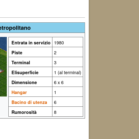
tropolitano
Entrata in servizio
1980
Piste
2
Terminal
3
Elisuperficie
1 (al terminal)
Dimensione
6 x 6
Hangar
1
Bacino di utenza
6
Rumorosità
8