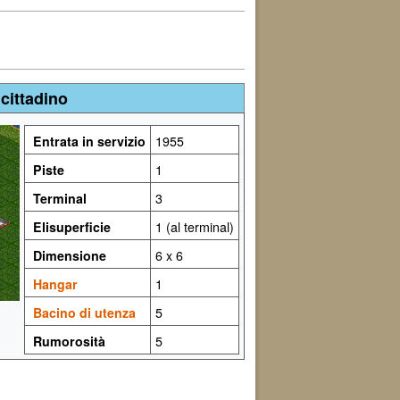
cittadino
Entrata in servizio
1955
Piste
1
Terminal
3
Elisuperficie
1 (al terminal)
Dimensione
6 x 6
Hangar
1
Bacino di utenza
5
Rumorosità
5