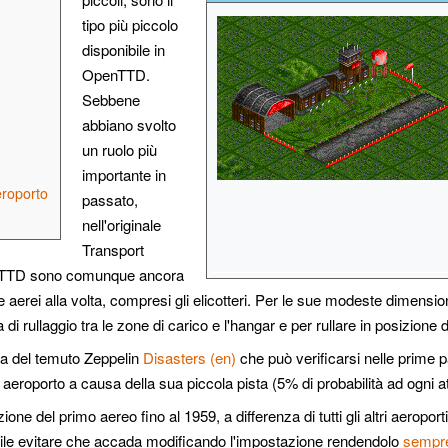
tipo più piccolo
disponibile in
OpenTTD.
Sebbene
abbiano svolto
un ruolo più
importante in
eroporto
passato,
nell'originale
Transport
nTTD sono comunque ancora
aerei alla volta, compresi gli elicotteri. Per le sue modeste dimension
 di rullaggio tra le zone di carico e l'hangar e per rullare in posizione 
a del temuto Zeppelin
Disasters (en)
che può verificarsi nelle prime pa
i aeroporto a causa della sua piccola pista (5% di probabilità ad ogni a
ione del primo aereo fino al 1959, a differenza di tutti gli altri aerop
ibile evitare che accada modificando l'impostazione rendendolo
sempre