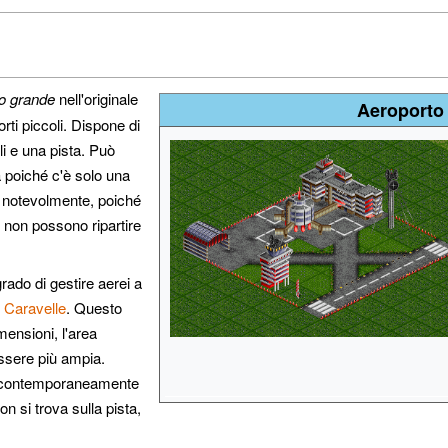
o grande
nell'originale
Aeroporto 
rti piccoli. Dispone di
li e una pista. Può
a poiché c'è solo una
ce notevolmente, poiché
e non possono ripartire
rado di gestire aerei a
 Caravelle
. Questo
ensioni, l'area
ssere più ampia.
e contemporaneamente
on si trova sulla pista,