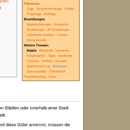
arten
Fahrzeuge
d
Züge
·
Straßenfahrzeuge
·
Schiffe
·
Flugzeuge
·
Aufträge
Einstellungen
Spieleinstellungen
·
Erweiterte
Einstellungen
·
KI-Einstellungen
·
Individuelle Grafiken
·
Cheats
·
Komandozeile
Weitere Themen:
Städte
·
Wirtschaft
·
Industrien
·
Katastrophen
·
Tipps
·
Versteckte
Features
·
Hotkeys
·
Konsole
·
Spielberechnung
·
Multiplayer
·
Szenarioeditor
·
Onlineinhalt
Troubleshooting
·
Links
n Städten oder innerhalb einer Stadt
llt.
hof diese Güter annimmt, müssen die