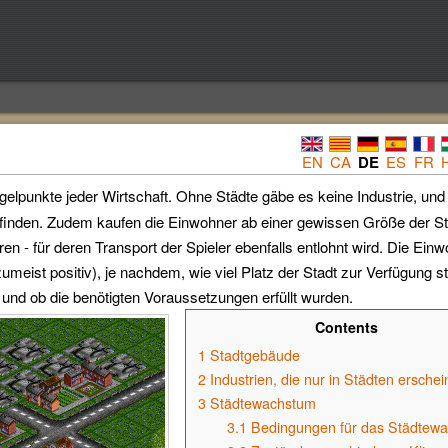
EN
CA
DE
ES
FR
elpunkte jeder Wirtschaft. Ohne Städte gäbe es keine Industrie, und
tfinden. Zudem kaufen die Einwohner ab einer gewissen Größe der St
en - für deren Transport der Spieler ebenfalls entlohnt wird. Die Ein
zumeist positiv), je nachdem, wie viel Platz der Stadt zur Verfügung st
t und ob die benötigten Voraussetzungen erfüllt wurden.
Contents
1
Stadtgebäude
2
Industrien, die nur in Städten ersche
3
Städtewachstum
3.1
Bedingungen für das Städtew