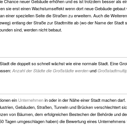
ie Chance neuer Gebäude erhöhen und es ist trotzdem besser als ei
irken sie erst einen Wachstumseffekt wenn dort neue Gebäude gebaut
an einer speziellen Seite die Straßen zu erweitern. Auch die Weiter
eg) entlang der Straße zur Stadtmitte ab (wo der Name der Stadt ste
rbunden sind, werden nicht bebaut.
r Stadt die doppelt so schnell wächst wie eine normale Stadt. Eine Gr
lussen:
Anzahl der Städte die Großstädte werden
und
Großstadtmultip
ionen ein
Unternehmen
in oder in der Nähe einer Stadt machen dar
ndustrien, Gebäuden, Straßen, Tunneln und Brücken verschlechtert s
lanzen von Bäumen, dem erfolgreichen Bestechen der Behörde und dem
ten 50 Tagen umgeschlagen haben) die Bewertung eines Unternehmens