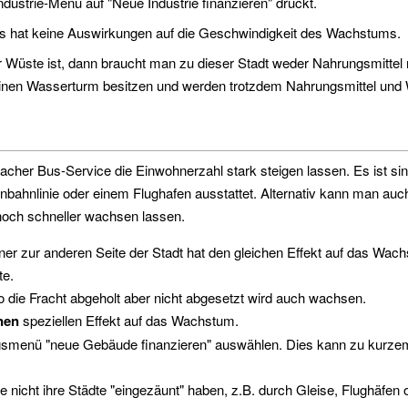
Industrie-Menü auf "Neue Industrie finanzieren" drückt.
ls hat keine Auswirkungen auf die Geschwindigkeit des Wachstums.
er Wüste ist, dann braucht man zu dieser Stadt weder Nahrungsmittel
inen Wasserturm besitzen und werden trotzdem Nahrungsmittel und 
her Bus-Service die Einwohnerzahl stark steigen lassen. Es ist sinnvo
nbahnlinie oder einem Flughafen ausstattet. Alternativ kann man auch
 noch schneller wachsen lassen.
er zur anderen Seite der Stadt hat den gleichen Effekt auf das Wach
te.
wo die Fracht abgeholt aber nicht abgesetzt wird auch wachsen.
nen
speziellen Effekt auf das Wachstum.
ngsmenü "neue Gebäude finanzieren" auswählen. Dies kann zu kurze
ie nicht ihre Städte "eingezäunt" haben, z.B. durch Gleise, Flughäf