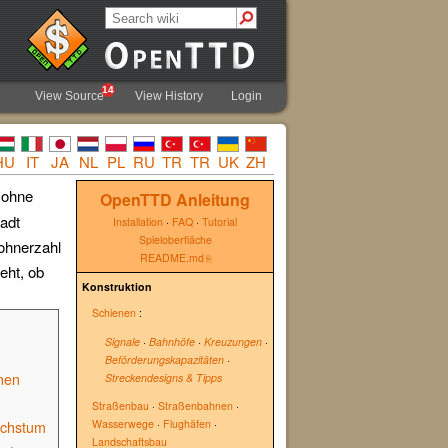
14
View Source
View History
Login
HU
IT
JA
NL
PL
RU
TR
TR
UK
ZH
 ohne
OpenTTD Anleitung
adt
Installation
·
FAQ
·
Tutorial
Spieloberfläche
wohnerzahl
README.md
eht, ob
Konstruktion
Schienen
:
Signale
·
Bahnhöfe
·
Kreuzungen
·
Beförderungskapazitäten
·
inen
Streckendesigns & Tipps
Straßenbau
·
Straßenbahnen
·
Wasserwege
·
Flughäfen
·
achstum
Landschaftsbau