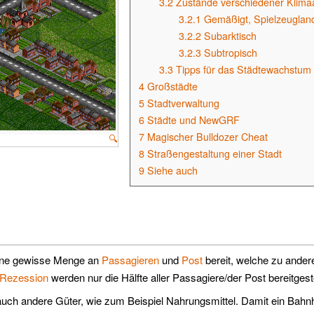
3.2
Zustände verschiedener Klima
3.2.1
Gemäßigt, Spielzeuglan
3.2.2
Subarktisch
3.2.3
Subtropisch
3.3
Tipps für das Städtewachstum
4
Großstädte
5
Stadtverwaltung
6
Städte und NewGRF
7
Magischer Bulldozer Cheat
🔍
8
Straßengestaltung einer Stadt
9
Siehe auch
eine gewisse Menge an
Passagieren
und
Post
bereit, welche zu andere
Rezession
werden nur die Hälfte aller Passagiere/der Post bereitgeste
uch andere Güter, wie zum Beispiel Nahrungsmittel. Damit ein Bahn