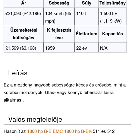
Ár
Sebesség
Súly
Teljesítmény
£21,093 ($42.186)
104 km/h (65
110 t
1,500 LE
mph)
(1.119 kW)
Üzemeltetési
Kifejlesztés
Élettartam
Kapacitás
költség/év
éve
£1,599 ($3.198)
1959
22 év
N/A
Leírás
Ez a mozdony nagyobb sebességre képes és erősebb, mint a
korábbi mozdonyok. Utas- vagy könnyű teherszállításra
alkalmas..
Valós megfelelője
Hasonlít az
1800 hp B-B EMC 1800 hp B-B
511 és 512