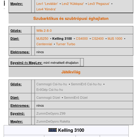
k
Maglev:
Lev1 'Leviátán'
•
Lev2 'Küklopsz'
•
Lev3 'Pegazus'
•
Lev4 'Kiméra'
Szubarktikus és
szubtrópusi éghajlaton
Gőzös:
Wills 2-8-0
Dízel:
MJS250
•
Kelling 3100
•
CS4000
•
CS2400
•
MJS 1000
•
Centennial
•
Turner Turbo
Elektromos:
nincs
Egysínű
és
MagLev:
mint mérsékelt éhajlaton
Játékvilág
Gőzös:
Cammogó Csi-hu-hu
•
SemmiErő Csi-hu-hu
•
ErőGép Csi-hu-hu
Dízel:
Cammogó Dízel
•
SemmiErő Dízel
Elektromos:
nincs
Egysínű:
ZummDeGyors Z99
Maglev:
ZummDeGyors Rakéta
Kelling 3100